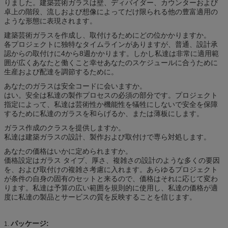
りました。建築芸術ガラスは壁、ディバイダー、カウンターおよび
卓上の階段、流しおよび想像によってだけ限られる他の豊富適用の
ような形態に表現されます。
建築芸術ガラスを作成し、取付けるためにどの位かかりますか。
各プロジェクトに独特なタイムラインがありますが、普通、設計承
認からの取付けに4から8週かかります。しかし私達は非常に適用範
囲が広くあなたと働くこと幸せあなたのスケジュールに合うために
生産および配達を調節するために。
あなたのガラスは安全コードに会いますか。
はい。安全は私達の製作プロセスの必須の部分です。プロジェクト
指定によって、私達は芸術性か機能性を犠牲にしないで安全を保障
するために私達のガラスを和らげるか、または薄板にします。
ガラス作成のクラスを提供しますか。
私達は建築ガラスの設計、製作および取付けで専ら対処します。
あなたの価格はいかに定められますか。
価格設定はガラス タイプ、厚さ、複雑さの設計のような多くの要因
を、および取付けの複雑さ考慮に入れます。あらゆるプロジェクト
が条件の自身の固有のセットと来るので、価格はそれに応じて変わ
ります。私達は予算の広い範囲を規則的に使用し、私達の価格が適
度に私達の製品とサービスの質を反映することを信じます。
パッケージ:
1.