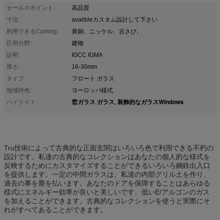
セールスポイント:
高品質
寸法:
availbleカスタム設計して下さい
利用できるCaming:
黄銅、ニッケル、古さび。
応用分野:
建物
証明:
IGCC IGMA
厚さ:
16-30mm
タイプ:
フロート ガラス
地域特色:
ヨーロッパ様式
窓ガラス ガラス
装飾的なガラスWindows
ハイライト:
,
Tru技術によって古典的な正面玄関はいろいろ色で利用できる不朽の
設計です。私達の古典的なコレクションはあなたの個人的な様式を
反映するためにカスタマイズすることができるいろいろ鋼鉄出入口
を提供します。一定の中間ガラスは、私達の内部グリル土を作り、
過去の事を塵を払います。あなたのドアを保障することはあらゆる
様式にエネルギー効率が良いと美しいです、低いE/アルゴンのガス
を加えることができます。古典的なコレクションを使うと実際にそ
れがすべてあることができます。