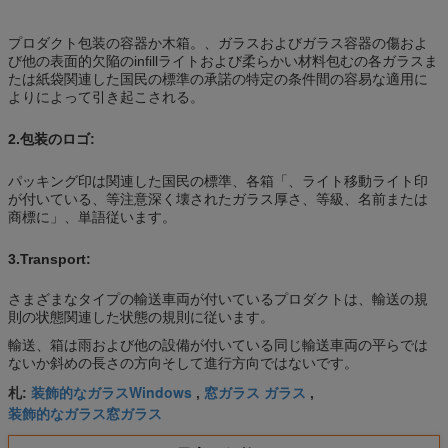
プロダクト包装の容器か木箱。、ガラスおよびガラス容器の傷およ
び他の表面的欠陥のinfillライトおよび柔らかい材料包むの各ガラスま
たは紙袋関連した国民の標準の承諾の特定の条件間の容易な適用に
よりによって引き起こされる。
2.包装のロゴ:
パッキング印は関連した国民の標準、各箱「、ライト移動ライト印
が付いている、等注意深く壊されたガラス厚さ、等級、名前または
商標に」、単語従います。
3.Transport:
さまざまなタイプの輸送車両が付いているプロダクトは、輸送の規
則の状態関連した状態の規則に従います。
輸送、箱は雨および他の設備が付いている同じ輸送車両の平らでは
ないか斜めの長さの方向そして進行方向ではないです。
装飾的なガラスWindows
窓ガラス ガラス
札:
,
,
装飾的なガラス窓ガラス