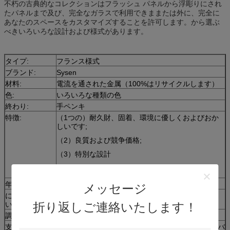
不朽の古典的なコレクションはフラッシュ パネルから浮彫りにされ
たパネルまで及び、完全なガラスで利用できままたは外に、完全に
あなたのスペースをカスタマイズすることを許可します。から選ぶ
べきいろいろな設計および様式があります。
タイプ:
フランス様式
ブランド:
Sysen
材料:
電流を通された金属（100%はリサイクルします）
色:
いろいろな種類の色
終わり:
手ペンキ
特徴:
（1つの）耐久財、固着、環境に優しくおよびおか
しいです;
（2）良質および競争価格;
（3）特別な設計
（4の）提供OEMおよびODM
年齢のため
異なった年齢
メッセージ
に適用して下さ
庭、公園、遊園地、公共の場
い
折り返しご連絡いたします！
調達期間
順序の後の35仕事日
支払:
L/C、T/T （30%の沈殿物、配達商品の前の70%のバ