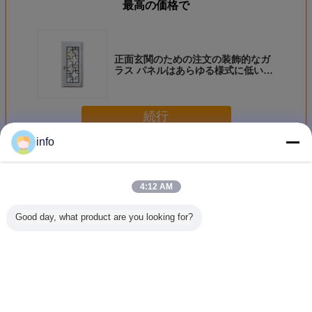
最高の価格で
正面玄関のための注文の装飾的なガ
ラス パネルはあらゆる様式に低いE/
アルゴンのガスを加えます
続行
info
緩和されたシャワー ガラス
多く
4:12 AM
Good day, what product are you looking for?
5mm強くされたシ
視覚質の装飾的な
美しいPattinaの装
幅の緩和
ャワーはガラス現
浴室の窓ガラス
飾的な浴室の窓ガ
ャワー ガ
代様式を和らげた
は、注文のガラス
ラスの注文のガラ
かい12m
窓不分明にパネル
ス窓のパネル
ちな
をはめます
言語を変えて下さい
Japanese