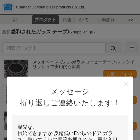
Changshu Sysen glass products Co. Ltd.
家
プロダクト
私達について
工場旅行
>>
緩和されたガラス テーブル
品質
supplier.
(6)
メタルベースで丸いガラスコーヒーテーブル スタイ
リッシュで実用的な家具
お問い合わせ
ラタンガラステーブル
メッセージ
お問い合わせ
折り返しご連絡いたします！
屋外のガラステーブル
お問い合わせ
岩のグラステーブル