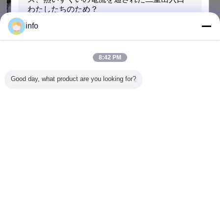
お問い合わせ
info
スクリーンプリント 丸型温めガラス コーヒーテーブ
ル 6mm-12mm 厚さ
8:42 PM
お問い合わせ
Good day, what product are you looking for?
スクリーンプリント 6mm-12mm 厚さ 温熱ガラス コ
ーヒーテーブル
お問い合わせ
送信
言語を変えて下さい
Japanese
ホーム
|
私達について
|
地図
|
Privacy Policy
デスクトップの眺め
Copyright © 2017 - 2026 Changshu Sysen glass products Co. Ltd..