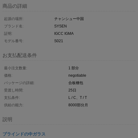
商品の詳細
起源の場所:
チャンシュー中国
ブランド名:
SYSEN
証明:
IGCC IGMA
モデル番号:
S021
お支払配送条件
最小注文数量:
1 部分
価格:
negotiable
パッケージの詳細:
合板梱包
受渡し時間:
25日
支払条件:
L / C、T / T
供給の能力:
8000部分月
説明
ブラインドの中ガラス