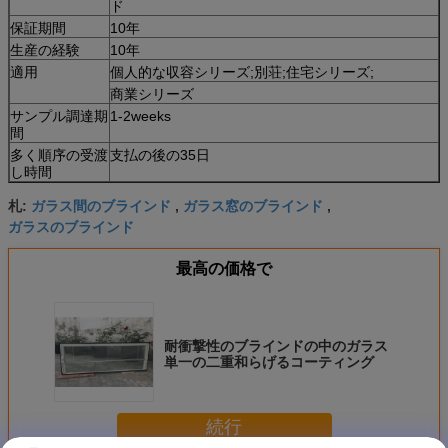
ド
保証期間
10年
生産の経験
10年
適用
個人的な収容シリーズ;別荘;住宅シリーズ;
商業シリーズ
サンプル調達期
1-2weeks
間
多く順序の受渡
支払の後の35日
し時間
ガラス間のブラインド
ガラス窓のブラインド
札:
,
,
ガラスのブラインド
最高の価格で
耐衝撃性のブラインドの中のガラス
単一の二重和らげるコーティング
続行