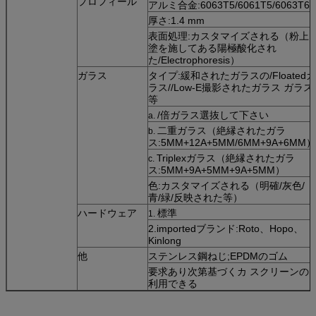
プロフィール
アルミ合金:6063T5/6061T5/6063T6
厚さ:1.4 mm
表面処理:カスタマイズされる（粉上
塗を施してある陽極酸化され
た/Electrophoresis）
ガラス
タイプ:緩和されたガラスの/Floatedガ
ラス//Low-E撮影されたガラス ガラス
等
/倍ガラス選抜して下さい
a.
二重ガラス（絶縁されたガラ
b.
ス:5MM+12A+5MM/6MM+9A+6MM）
Triplexガラス（絶縁されたガラ
c.
ス:5MM+9A+5MM+9A+5MM）
色:カスタマイズされる（明確/灰色/
青/緑/反映された等）
ハードウェア
標準
1.
2.importedブランド:Roto、Hopo、
Kinlong
他
ステンレス鋼ねじ;EPDMのゴム
要求あり次第基づくカ スクリーンの
利用できる