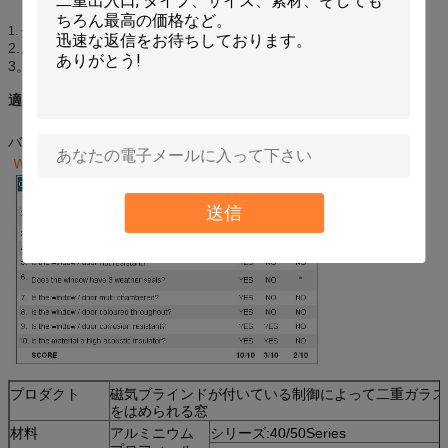
省エネ無類熱絶縁材の性能。
1.
2.よい出現、気密、防水および防音。
3。より多くのサッシュは利用できます。
適用:
バルコニー、別荘、ホテル、等。
送信
プロダクト
磁気ブラインドが付いている制御によって二重ガラス
をはめられる窓
材料
アルミニウム
シリーズ:40/50Series