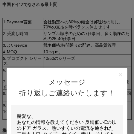
中国ドイツでなされる最上質
1.Payment言葉
会社勘定への30%の頭金は郵送物の前に、
70%の支払を時バランス休ませます
受渡し時間
サンプル順序のための7仕事日、多く順序のた
2.
めの25-40仕事日
よいsevice
競争価格;時間通りの配達、高品質管理
3.
MOQ
10 sq.m。
4.
プロダクト シリー
40/50のシリーズ
5.
ズ:
包装:
EPE （apleの多ephyleneを拡大して下さい）
6.
+Bubble bag+woodenフレーム
メッセージ
終わりは浮上しま
粉上塗を施してある/木製の穀物/陽極酸化しま
7.
す:
した/Electrophoresis/PVDF、等。
折り返しご連絡いたします！
ハードウェア:
ドイツのブランド（ROTO）、または上の中国
8.
語Kinlong
さまざまな色:
シャンペン/白く/黒、等銀製/青銅。
9.
10.Assemble.Method
私達はあなたに組み立てます私達のドアの方
法を後cofirm順序送りました。
機能: