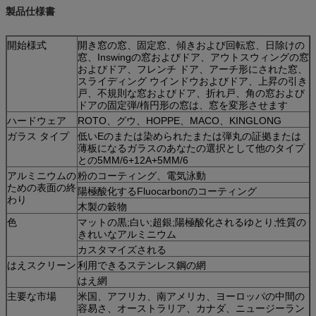
製品仕様書
開始様式
開き窓の窓、固定窓、傾きおよび回転窓、日除けの
窓、Inswingの窓およびドア、アウトスウィングの窓
およびドア、フレンチ ドア、アーチ形にされた窓、
スライディング ウインドウおよびドア、上昇の引き
戸、不規則な窓およびドア、折れ戸、角の窓および
ドアの固定弾/楕円形の窓は、窓を変形させます
ハードウェア
ROTO、グウ、HOPPE、MACO、KINGLONG
ガラス タイプ
低いEのまたは染められたまたは弾丸の証拠または
薄板になるガラスのあなたの選択として他のタイプ
との5MM/6+12A+5MM/6
アルミニウムの
粉のコーティング、電気泳動
ための表面の終
陽極酸化するFluocarbonのコーティング
わり
木製の穀物
色
マットの黒;白い;超銀;陽極酸化されるゆとり;性質の
きれいなアルミニウム
カスタマイズされる
はえスクリーン
利用できるステンレス鋼の網
はえ網
主要な市場
米国、アフリカ、南アメリカ、ヨーロッパの中間の
容易さ、オーストラリア、カナダ、ニュージーラン