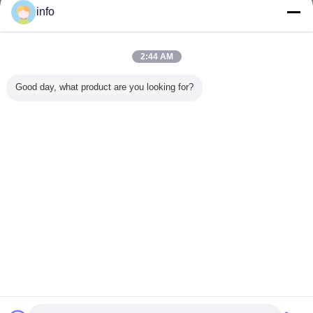
info
ブラインドの中ガラス
多く
2:44 AM
Good day, what product are you looking for?
ブラインドの厚さ
22" *64」インチの
内部盲人の中のガ
Window
の酸によってエッ
ブラインドの中の
ラス音/熱-絶縁の
ンド中の
チングされる空ガ
ガラス安全緩和さ
省エネ
のパターン
ラス25-30のMmア
れたガラスの省エ
縁
ルミニウム ブライ
ネ
ンド
言語を変えて下さい
Japanese
ホーム
|
私達について
|
地図
|
Privacy Policy
デスクトップの眺め
Copyright © 2017 - 2026 Changshu Sysen glass products Co. Ltd..
All rights reserved.