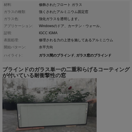
材料:
修飾されたフロート ガラス
ガラスの種類:
強くされたアルミニウム固定窓
ガラス色:
強化ガラスを透明します。
アプリケーション:
Windowsのドア、カーテン・ウォール、
証明:
IGCC IGMA
表面処理:
修理される力の上塗を施してあるアルミニウム
開始パターン:
水平方向
ガラス間のブラインド
ガラス窓のブラインド
ハイライト:
,
ブラインドのガラス単一の二重和らげるコーティング
が付いている耐衝撃性の窓