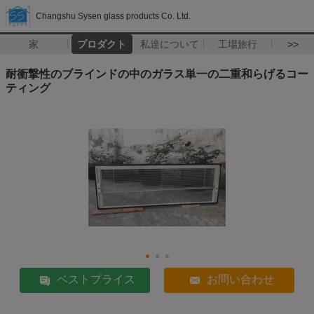
Changshu Sysen glass products Co. Ltd.
家
プロダクト
私達について
工場旅行
>>
耐衝撃性のブラインドの中のガラス単一の二重和らげるコー
ティング
ベストプライス
お問い合わせ