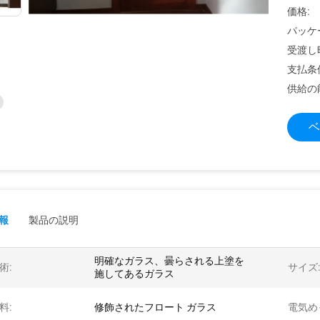
価格:
パッケ
受渡し
支払条
供給の
ベ
報
製品の説明
明確なガラス、曇らされる上塗を
術:
サイズ
施してあるガラス
料:
修飾されたフロート ガラス
電気め