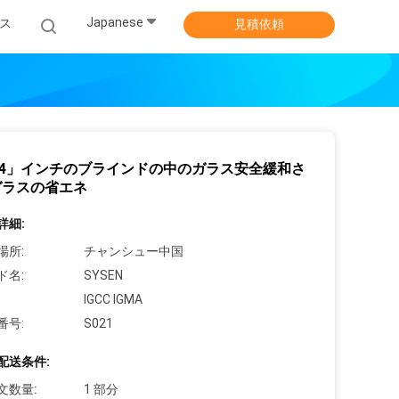
Japanese
ス
見積依頼
 *64」インチのブラインドの中のガラス安全緩和さ
ガラスの省エネ
詳細:
場所:
チャンシュー中国
ド名:
SYSEN
IGCC IGMA
番号:
S021
配送条件:
文数量:
1 部分