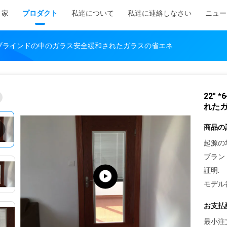
家
プロダクト
私達について
私達に連絡しなさい
ニュー
ンチのブラインドの中のガラス安全緩和されたガラスの省エネ
22"
れた
商品の
起源の
ブラン
証明:
モデル
お支払
最小注