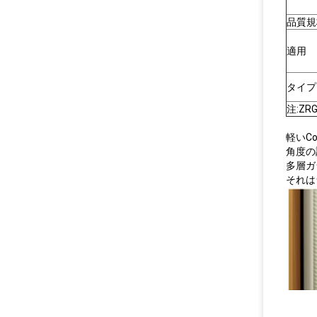
品質規
適用
タイプ
注:Z
軽いCo
角度の
多層ガ
それは