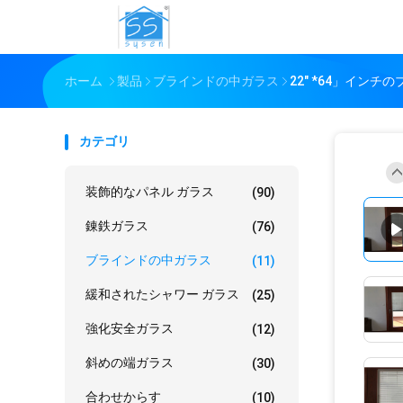
ホーム
製品
ブラインドの中ガラス
22" *64」イ
カテゴリ
装飾的なパネル ガラス
(90)
錬鉄ガラス
(76)
ブラインドの中ガラス
(11)
緩和されたシャワー ガラス
(25)
強化安全ガラス
(12)
斜めの端ガラス
(30)
合わせからす
(10)