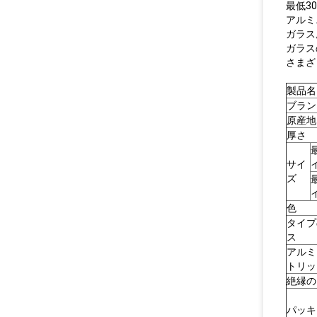
最低30
アルミ
ガラス
ガラス
さまざ
製品名
ブラン
原産地
厚さ
サイ
ズ
色
タイプ
ス
アルミ
トリッ
絶縁の
パッキ