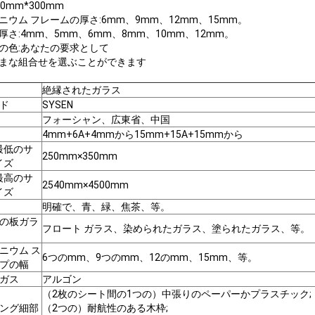
0mm*300mm
ニウム フレームの厚さ:6mm、9mm、12mm、15mm。
厚さ:4mm、5mm、6mm、8mm、10mm、12mm。
の色:あなたの要求として
まな組合せを選ぶことができます
絶縁されたガラス
ド
SYSEN
フォーシャン、広東省、中国
4mm+6A+4mmから15mm+15A+15mmから
最低のサ
250mm×350mm
イズ
最高のサ
2540mm×4500mm
イズ
明確で、青、緑、焦茶、等。
の板ガラ
フロート ガラス、染められたガラス、塗られたガラス、等。
ニウム ス
6つのmm、9つのmm、12のmm、15mm、等。
プの幅
ガス
アルゴン
（2枚のシート間の1つの）中張りのペーパーかプラスチック;
ング細部
（2つの）耐航性のある木枠;