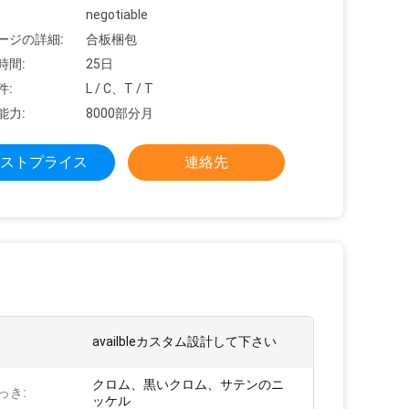
negotiable
ージの詳細:
合板梱包
時間:
25日
件:
L / C、T / T
能力:
8000部分月
ストプライス
連絡先
:
availbleカスタム設計して下さい
クロム、黒いクロム、サテンのニ
っき:
ッケル