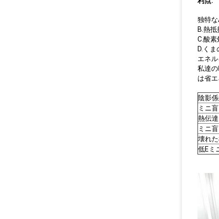
利点:
独特なA
B.熱
C.酸素
D.く
エネル
私達の
は省エ
陰影係
ミニ盲
熱伝達
ミニ盲
壊れた
低Eミ