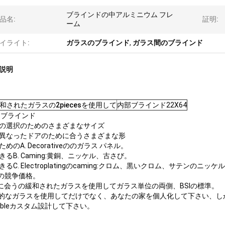
ブラインドの中アルミニウム フレ
品名:
証明:
ーム
イライト:
ガラスのブラインド
,
ガラス間のブラインド
説明
和されたガラスの2piecesを使用して
内部ブラインド22X64
 ブラインド
の選択のためのさまざまなサイズ
異なったドアのために合うさまざまな形
めのA. Decorativeののガラス パネル。
きるB. Caming:黄銅、ニッケル、古さび。
るC. Electroplatingのcaming:クロム、黒いクロム、サテンのニッケル
質の競争価格。
NSIに会うの緩和されたガラスを使用してガラス単位の両側、BSIの標準。
飾的なガラスを使用してだけでなく、あなたの家を個人化して下さい、
vailbleカスタム設計して下さい。