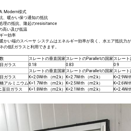
. Modern様式
抵抗、暖かい保つ通知の抵抗
処理の抵抗、隆起のresisitance
まの高い及び低温
ギー効率
暖かい端のスペーサ システムはエネルギー効率が良く、水エア抵抗力がある
ネの低Eガラスと利用できます。
数
スレートの垂直国家
スレートのParalletの国家
スレート
目ガラス
0.18
0.83
0.9
スレートの垂直国家
スレートのParalletの国家
スレート
目ガラス
K=2.0With （m2.k）
K=2.7With （m2.k）
K=2.9Wi
橋アルミニウム
K=1.7With （m2.k）
K=2.5With （m2.k）
K=2.6Wi
ニ盲目ガラス
K=1.8With （m2.k）
K=2.1With （m2.k）
K=2.4Wi