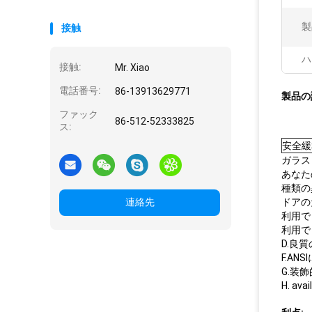
製
接触
ハ
接触:
Mr. Xiao
電話番号:
86-13913629771
製品の
ファック
86-512-52333825
ス:
安全緩
ガラス
あなた
種類の
連絡先
ドアのた
利用で
利用でき
D.良
F.A
G.装
H. a