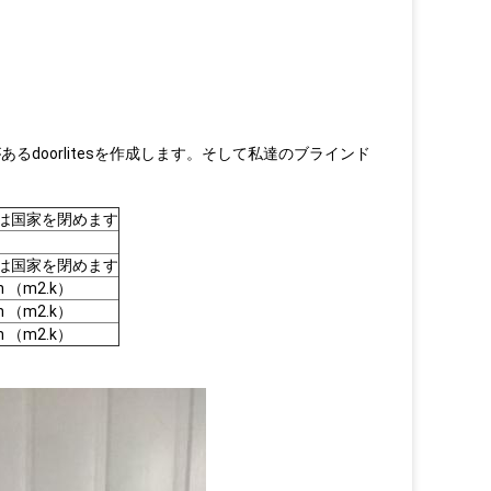
doorlitesを作成します。そして私達のブラインド
は国家を閉めます
は国家を閉めます
th （m2.k）
th （m2.k）
th （m2.k）