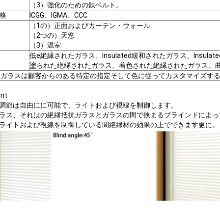
（3）強化のための鉄ベルト。
格
ICGG、IGMA、CCC
（1の）正面およびカーテン・ウォール
（2つの）天窓
（3）温室
低e絶縁されたガラス、Insulated緩和されたガラス、Insula
塗られた絶縁されたガラス、着色された絶縁されたガラス、
RGガラスは顧客からのある特定の指定そして色に従ってカスタマイズす
nt
調節は自由にに可能で、ライトおよび視線を制御します。
ラス、それはの絶縁抵抗ガラスとガラスの間で挟まるブラインドによっ
ライトおよび視線を制御している間絶縁材の効果の上でできます更に。