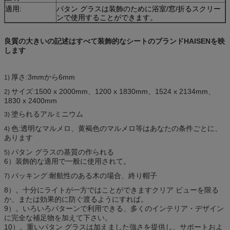
適用:
パタン グラスは装飾のために浴室/窓/折るスクリー
ンで使用することができます。
良質の大きいの記述はすべて装飾的なシートのブランドHAISENを映
します
厚さ:3mmから6mm
1)
サイズ:1500 x 2000mm、1200 x 1830mm、1524 x 2134mm、
2)
1830 x 2400mm
塗られるアルミニウム
3)
色:透明なマルメロ、黄褐色のマルメロ等はあなたの条件ごとに、
4)
あります
パタン グラスの基質の作られる
5)
6）装飾的な適用で一般に使用されて。
パッキング:耐航性のある木の場合、終り帽子
7)
8）。十分にライトが一方ではことができますクリア ビューを限る
か、または効果的に防ぐ渡るようにすれば。
9）。いろいろパターンで利用できる、多くのインテリア・デザイン
に完全な補足物を加えて下さい。
10）。重いパタン グラスは加えました強さを提供し、サポートおよ