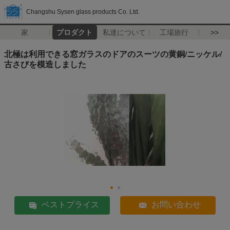
Changshu Sysen glass products Co. Ltd.
家
プロダクト
私達について
工場旅行
>>
北極は利用できる窓ガラスのドアのスーツの黄銅/ニッケル/
古さびを模造しました
ベストプライス
お問い合わせ