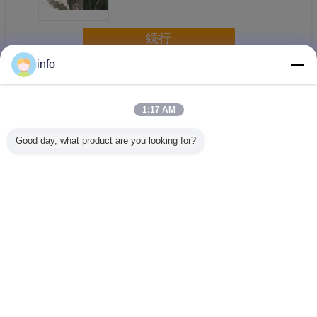
造しました
続行
info
装飾的なパタン グラス
多く
1:17 AM
Good day, what product are you looking for?
3.2 Mmの低い鉄の
バロック式様式の
ステンド グラスの
緩和され
装飾的なパタン グ
装飾的なパタン グ
絵画も導くことの
タン グラ
ラスの固体端はコ
ラスの酸の抵抗力
溝があるストリッ
ドアのた
ーナーを鈍くしま
がある反腐食
プを持つアセンブ
にパネル
した
リも芸術の不可欠
す
な特徴ではないで
言語を変えて下さい
す
Japanese
ホーム
|
私達について
|
地図
|
Privacy Policy