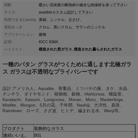
関数:
暖かい芸術家の断熱材の健全な絶縁材を保って下さい
サイズ:
availbleカスタム設計して下さい
利用できるCaming:
黄銅、ニッケル、古さび。
電気めっき:
クロム、黒いクロム、サテンのニッケル
アプリケーション:
建物
証明:
IGCC IGMA
模造された窓ガラス
模造された曇らされたガラス
ハイライト:
,
一種のパタン グラスがつくために通します北極ガラ
ス ガラスは不透明なプライバシーです
設計:アメリカ人、Aqualite、骨董品、ミツバチの巣、タケ、水晶、
チンチラ、ダイヤモンド、植物相、穀物、Hishicross、螺旋形、
Karatachi、Kasumi、Longcross、Moran、Moru、Masterlinge、
Mistlite、Morgon、5月の花、千年間、Nashiji、大洋性、真珠、
Raindown、ローズ、さざ波、ヒトデ、編まれる水、Wanji等。
プロダクト
装飾的なガラス
連続いいえ。
001