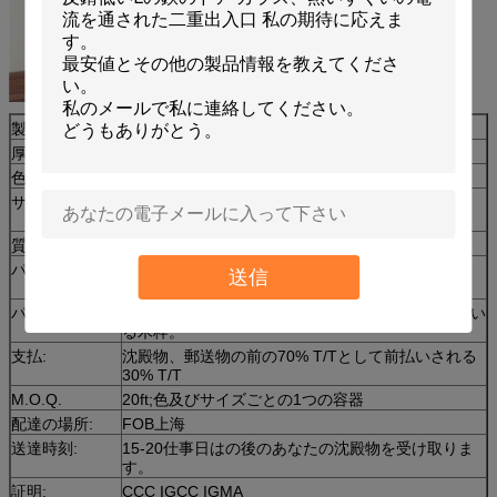
製品名:
3mmの北極パタン グラス/計算されたガラス
厚さ
3mm、3.5mm、4mm、5mm、5.5mm、6mm
色:
ゆとり
サイズ:
1500*2000mm、1700*2000mm、1830*2440mm、
1830*2134mm
質等級
等級
パターン
Mistlite、Nashiji、Karatachiのダイヤモンド、
送信
Mayflowerの編まれる植物相
パッキング:
interlayedペーパーが、留まる金属ベルトが付いてい
る木枠。
支払:
沈殿物、郵送物の前の70% T/Tとして前払いされる
30% T/T
M.O.Q.
20ft;色及びサイズごとの1つの容器
配達の場所:
FOB上海
送達時刻:
15-20仕事日はの後のあなたの沈殿物を受け取りま
す。
証明:
CCC IGCC IGMA