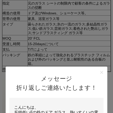
指定
元のガラス シートの制限内で顧客の条件によるガラ
スの切断
構造の使用
ドア及びWindows、ショーケース等。
世帯の使用
家具、浴室ガラス等
タイプ
曇らされたガラス;氷の一流のガラス;多結晶性ガラ
ス;低い鉄ガラス;芸術ガラス;着色された艶出しガラ
ス;サンドブラスティング ガラス等
MOQ
20' FCL
受渡し時間
15-20daysについて
支払
T/Tによって
パッキング
鉄の革紐によって強化されるプラスチック フィルム
および外のパッキングと並ぶ耐航性のある合板の
箱。
他
メッセージ
折り返しご連絡いたします！