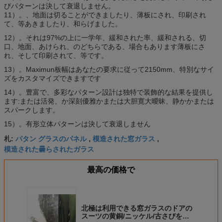
びパターンは決して衰退しません。
11）。、地面は切ることができましたり、薄板にされ、印刷され
て、等あきましたり、和らげました。
12）。それは97%の上に一学年、緩和された率、緩和される、切
口、地面、あけられ、のどちらである、場合もあります薄板にさ
れ、そして印刷されて、等です。
13）。Maximun板幅はあなたの要求に従って2150mm、特別なサイ
ズをカスタマイズできますです
14）。豊富で、多彩なパターン設計は独特で装飾的な結果を提供し
ます:または活発、か深刻優雅かまたは大胆寛大曖昧、静かかまたは
スパークします。
15）。有形立体パターンは決して衰退しません
パタン グラスのパネル
模造された窓ガラス
札:
,
,
模造された曇らされたガラス
最高の価格で
北極は利用できる窓ガラスのドアの
スーツの黄銅/ニッケル/古さびを模