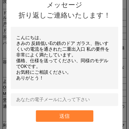
次元
カスタマイズされたサイズは歓迎されます
メッセージ
（H*W*Wall）
ドアの葉のパネ
0.7-1.0mm
折り返しご連絡いたします！
ルの厚さ
戸枠の厚さ
0.9-1.2mm
ドアの厚さ
60mm
出荷
パッキング
表面のプラスチック フィルムは傷を避けます;
中の泡および外側の強いカートンのペーパーは損傷
から避けます
容器容量
110pcs/20FCL、230pcs/40FCL、270pcs/40HQ
（大体見積もりはあなたの事実上のサイズに、異な
ります）
より多くの情報
OEM
提供されるOEMサービス
MOQ
10pc
受渡し時間
15-20日
適用
ホテル、別荘、アパート、オフィス、建物のための
表玄関そしてバルコニーのドア、
送信
住宅の家、等。
利点
決して衰退するか、または変形しました高温および