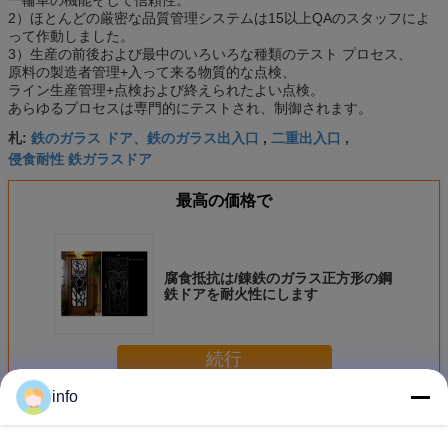
2）ほとんどの厳密な品質管理システムは15以上QAのスタッフによ
って作動しました。
3）生産の前後および最中のいろいろな種類のテスト プロセス、
原料の製造者管理+入って来る物質的な点検、
ライン生産管理+点検および終えられたよい点検。
あらゆるプロセスは専門的にテストされ、制御されます。
鉄のガラス ドア、鉄のガラス出入口
二重出入口
札:
,
,
侵食耐性 鉄ガラスドア
最高の価格で
腐食抵抗は/錬鉄のガラス正方形の鋼
鉄ドアを耐火性にします
続行
info
錬鉄ガラス
多く