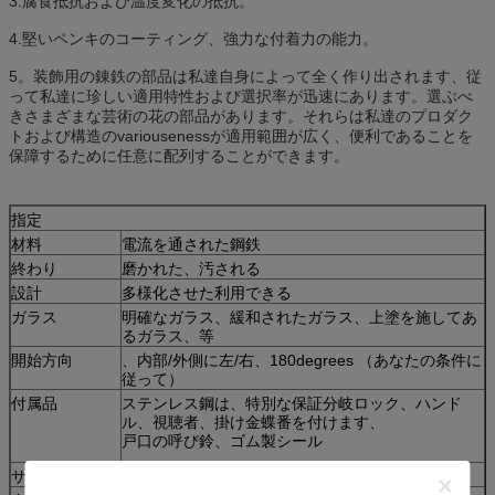
3.腐食抵抗および温度変化の抵抗。
4.堅いペンキのコーティング、強力な付着力の能力。
5。装飾用の錬鉄の部品は私達自身によって全く作り出されます、従
って私達に珍しい適用特性および選択率が迅速にあります。選ぶべ
きさまざまな芸術の花の部品があります。それらは私達のプロダク
トおよび構造のvariousenessが適用範囲が広く、便利であることを
保障するために任意に配列することができます。
指定
材料
電流を通された鋼鉄
終わり
磨かれた、汚される
設計
多様化させた利用できる
ガラス
明確なガラス、緩和されたガラス、上塗を施してあ
るガラス、等
開始方向
、内部/外側に左/右、180degrees （あなたの条件に
従って）
付属品
ステンレス鋼は、特別な保証分岐ロック、ハンド
ル、視聴者、掛け金蝶番を付けます、
戸口の呼び鈴、ゴム製シール
サイズ