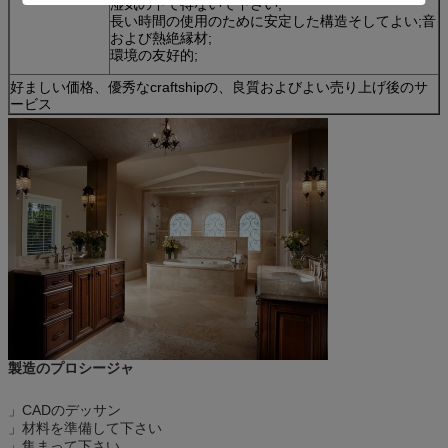
湿気の下で得ないで下さい;
長い時間の使用のために安定した構造そしてよい;音
および熱絶縁材;
環境の友好的;
好ましい価格、優秀なcraftshipの、良質およびよい売り上げ後のサ
ービス
製造のプロシージャ
」CADのデッサン
」材料を準備して下さい
」集まって下さい