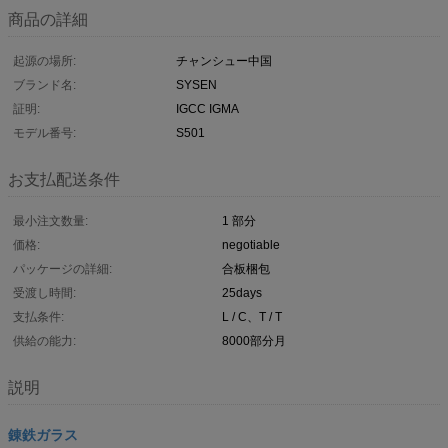
商品の詳細
起源の場所:
チャンシュー中国
ブランド名:
SYSEN
証明:
IGCC IGMA
モデル番号:
S501
お支払配送条件
最小注文数量:
1 部分
価格:
negotiable
パッケージの詳細:
合板梱包
受渡し時間:
25days
支払条件:
L / C、T / T
供給の能力:
8000部分月
説明
錬鉄ガラス