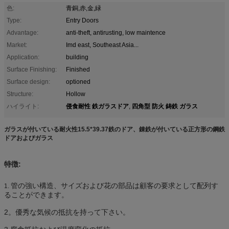
色:
青銅,赤,金,緑
Type:
Entry Doors
Advantage:
anti-theft, antirusting, low maintence
Market:
Imd east, Southeast Asia...
Application:
building
Surface Finishing:
Finished
Surface design:
optioned
Structure:
Hollow
侵食耐性 鉄ガラスドア
四角型 防火 鋳鉄 ガラス
ハイライト:
,
ガラスが付いている耐火性15.5*39.37鉄のドア、錬鉄が付いている正方形の鋼鉄
ドアおよびガラス
特徴:
管の強い構造、サイズおよび花の部品は顧客の要求として配列す
1.
ることができます。
2。優秀な気候の抵抗を持って下さい。