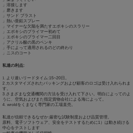
」溶接します
」磨きます
」サンド ブラスト
」熱い亜鉛スプレー
」マイナーな欠陥を満たすエポキシのスラリー
」エポキシのプライマー初めて
」エポキシのプライマー二回目
」アクリル酸の黒のペンキ
」手によって適用されるのどの終わり
」ニスのコート
私達の利点:
より速いリードタイム:15~20日。
1.
2.カスタマイズされたパッキングおよび顧客のロゴは受け入れられま
す。
3.さまざまな交通機関の方法を受け入れて下さい。明白によってのよ
うに、空気およびまた指定貨物会社による海によって。
4. wroldをくまなく専門家の工場直売。
私達が信頼できるなぜか:厳密な試験制度および品質管理。
原料、電子ソフトウェア、安全をテストするために1）は動き続ける
中心をテストします
一輪車の機能そして信頼性。