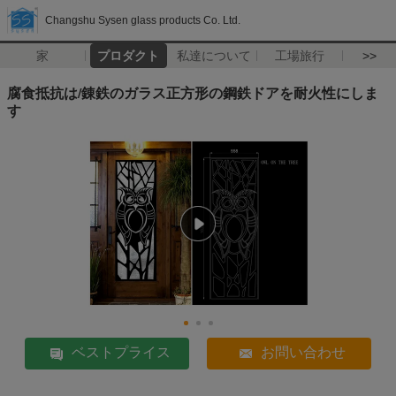
Changshu Sysen glass products Co. Ltd.
家
プロダクト
私達について
工場旅行
>>
腐食抵抗は/錬鉄のガラス正方形の鋼鉄ドアを耐火性にしま
す
ベストプライス
お問い合わせ