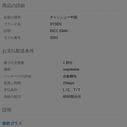
商品の詳細
起源の場所:
チャンシュー中国
ブランド名:
SYSEN
証明:
IGCC IGMA
モデル番号:
S501
お支払配送条件
最小注文数量:
1 部分
価格:
negotiable
パッケージの詳細:
合板梱包
受渡し時間:
25days
支払条件:
L / C、T / T
供給の能力:
8000部分月
説明
錬鉄ガラス