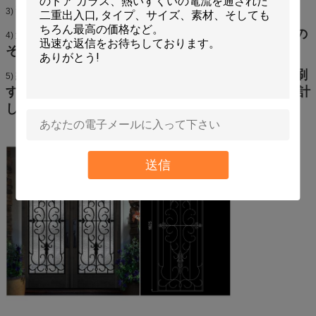
熱圧力および外部の圧力の抵抗のすばらしい性能
3)
処理される緩和されたガラスはドリル孔および他の
4)
それ以上切ることができません
緩和されたガラスはカスタマイズされたロゴと印刷
5)
することができ、特派員は絹のスクリーニングと設計
します
送信