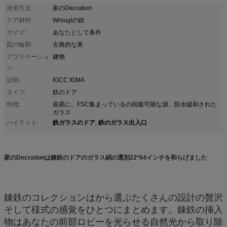
使用方法：:
家のDecration
ドア材料:
Wrougtの鉄
サイズ::
あなたとして条件
図の輪郭:
古典的な美
アプリケーショ
建物
ン:
証明:
IGCC IGMA
タイプ:
鉄のドア
特徴::
容易に、FSC集まっているの回復可能な源、防水緩和された
ガラス
鉄ガラスのドア
鉄のガラス出入口
ハイライト:
,
家のDecrationは錬鉄のドアのガラス絹の選別22*64インチを和らげました
錬鉄のコレクションはから選ぶたくさんの設計の贅沢
そして様式の感覚をひとつにまとめます。錬鉄の挿入
物はあなたの前部ロビーを光らせる自然光から取り除