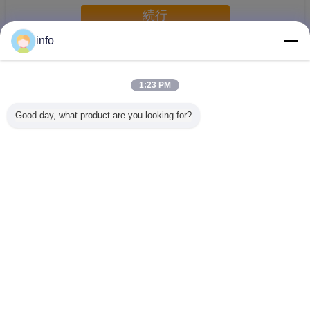
続行
info
錬鉄ガラス
多く
1:23 PM
Good day, what product are you looking for?
高度に磨き上げら
ほとんどの耐久の
浮遊 鉄製ガラス
緩和され
れたエレガントイ
懸賞競技会は錬鉄
アゴン シルク フ
ドアのガ
ンプレード 鍛造鉄
の形づいた制作さ
ィルティング 光伝
スクリー
ガラス / 手造りの
れたガラス ドア
送 鉄酸化物
大きいセ
質感を造るための
22*64のインチの
ィ機能を
装飾用ドアガラス
サイズを満たしま
いること
言語を変えて下さい
した
下さ
Japanese
ホーム
|
私達について
|
地図
|
Privacy Policy
デスクトップの眺め