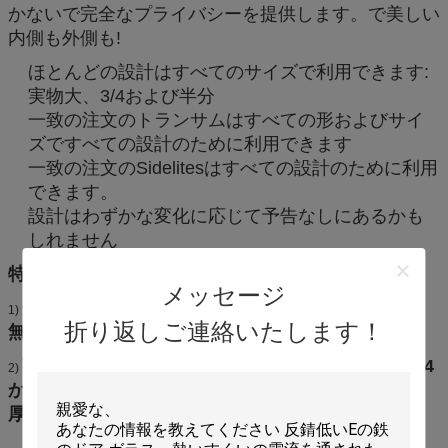
かないで完全なプライバシーを提供します。で美しい
内側も外側も!
ほとんどの設計はすべてのサイズで利用できます:
実物大、3/4および半分
一致の注文のトランサムはすべての形およびサイ
ズですべての設計のために利用できます
一致の注文のSidelitesはすべての設計のために利用
できます。
設計はわずかな変化に応じて予告なしにあるかも
しれません
特性:
メッセージ
安全（和らげられる）:壊れたとき、それは小さく
1)
折り返しご連絡いたします！
無害な部分に吐きます。
強い強度:同じのアニールされたガラス強いおよそ4
2)
から5倍
厚さ