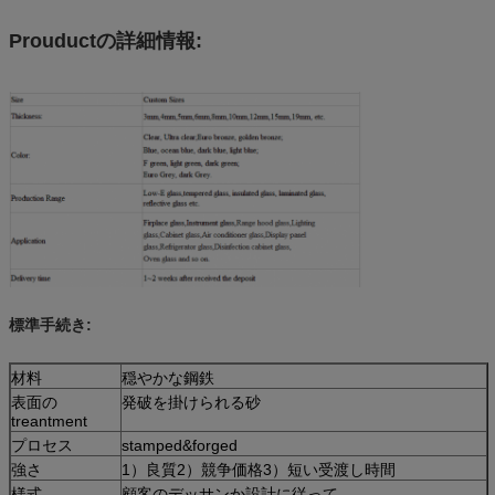
Prouductの詳細情報:
標準手続き:
材料
穏やかな鋼鉄
表面の
発破を掛けられる砂
treantment
プロセス
stamped&forged
強さ
1）良質2）競争価格3）短い受渡し時間
様式
顧客のデッサンか設計に従って