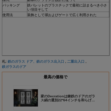
パッキング
鉄パレットのプラスチックで最初に詰まるべき小さ
い項目そして
使用法
装飾として塀およびゲートで広く利用された
鉄のガラス ドア、鉄のガラス出入口
二重出入口
札:
,
,
鉄ガラスのドア
最高の価格で
家のDecrationは錬鉄のドアのガラ
ス絹の選別22*64インチを和らげま
した