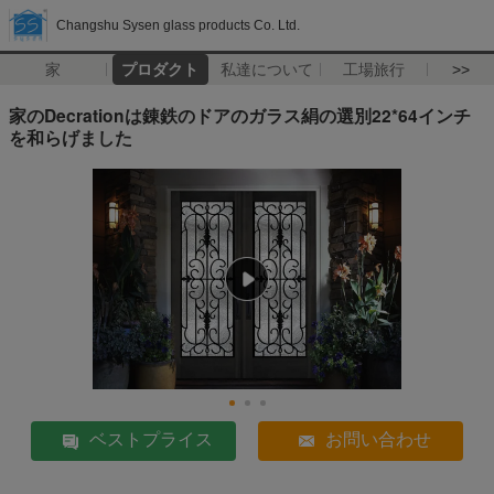
Changshu Sysen glass products Co. Ltd.
家
プロダクト
私達について
工場旅行
>>
家のDecrationは錬鉄のドアのガラス絹の選別22*64インチ
を和らげました
ベストプライス
お問い合わせ