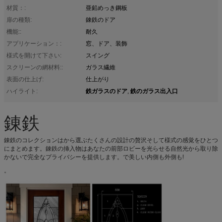
材質：:
亜鉛めっき鋼板
扉の種類:
錬鉄のドア
機能::
耐久
アプリケーション：:
窓、ドア、装飾
様式を開けて下さい:
スイング
スクリーンの網材料::
ガラス繊維
表面の仕上げ:
仕上がり
鉄ガラスのドア
鉄のガラス出入口
ハイライト:
,
錬鉄
錬鉄のコレクションはから選ぶたくさんの設計の贅沢そして様式の感覚をひとつ
にまとめます。錬鉄の挿入物はあなたの前部ロビーを光らせる自然光から取り除
かないで完全なプライバシーを提供します。で美しい内側も外側も!
。