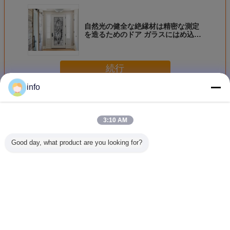
自然光の健全な絶縁材は精密な測定
を造るためのドア ガラスにはめ込み
ました
続行
info
錬鉄ガラス
多く
3:10 AM
Good day, what product are you looking for?
高度に磨き上げら
ほとんどの耐久の
浮遊 鉄製ガラス
緩和され
れたエレガントイ
懸賞競技会は錬鉄
アゴン シルク フ
ドアのガ
ンプレード 鍛造鉄
の形づいた制作さ
ィルティング 光伝
スクリー
ガラス / 手造りの
れたガラス ドア
送 鉄酸化物
大きいセ
質感を造るための
22*64のインチの
ィ機能を
装飾用ドアガラス
サイズを満たしま
いること
言語を変えて下さい
した
下さ
Japanese