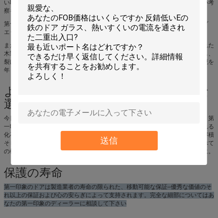
い取り替えのドアの選択に関しては、ドアの構成の設計および構造に注意深い考
察を与えたいと思います。
第一印象のドアは例外的な強さおよび構造完全性のための多くのリーディング
エッジの部品、また端正で、きれいな終了する一見を特色にします。
また第一印象の簡単な維持を認めます。ドアの構造は露出から湿気への塗られた
木製のドアのようなピットそして膨れませんでしたり歪みません腐敗しないし、
裂けなかったりし、腐食しないし。あなたのドアは少しだけ維持の美しい出現を
年々保ちます。
よりよい世界のためのよりスマートな
選択
今日の自家所有者は私達の惑星の保護を助けるように緑の選択をしています。第
一印象のドアは優秀なエネルギー効率を提供し、熱し、冷却のために使用される
化石燃料の消費を減らすように設計されています。他のプロダクトが無駄の容積
送信
そして環境影響を減らすのを助けることができるように再利用可能物資、すべて
の構内スクラップのビニール、アルミニウムおよび鋼鉄が再使用されるように。
保護の寿命
第一印象のドアは製造業者の寿命の限られた、移動可能な保証–優秀な価値のそ
れ以上の保証および心の安らぎによって支持されます。完全な細部についてはあ
なたの第一印象のディーラーに相談して下さい