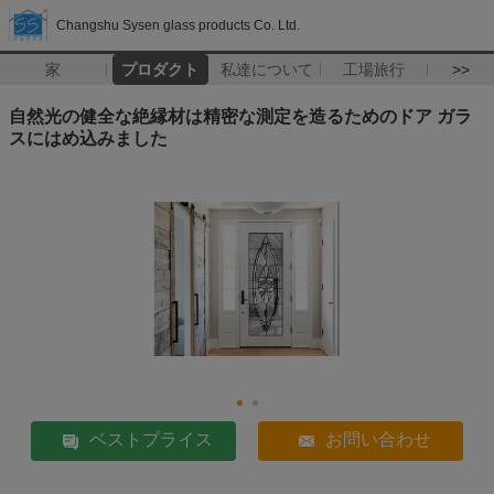
Changshu Sysen glass products Co. Ltd.
家
プロダクト
私達について
工場旅行
>>
自然光の健全な絶縁材は精密な測定を造るためのドア ガラ
スにはめ込みました
ベストプライス
お問い合わせ