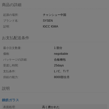
商品の詳細
起源の場所:
チャンシュー中国
ブランド名:
SYSEN
証明:
IGCC IGMA
お支払配送条件
最小注文数量:
1 部分
価格:
negotiable
パッケージの詳細:
合板梱包
受渡し時間:
25days
支払条件:
L / C、T / T
供給の能力:
8000部分月
説明
錬鉄ガラス
表面処理:
高く磨かれた