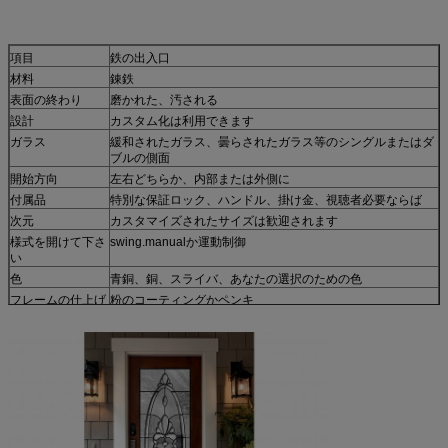
項目
鉄の出入口
材料
錬鉄
表面の終わり
磨かれた、汚される
設計
カスタム化は利用できます
ガラス
緩和されたガラス、曇らされたガラス等のシングルまたはダ
ブルの側面
開始方向
左右どちらか、内部または外側に
付属品
特別な保証ロック、ハンドル、掛け金、視聴者必要ならば
次元
カスタマイズされたサイズは歓迎されます
様式を開けて下さ
swing.manualか運動制御
い
色
青銅、銅、スライバ、あなたの選択のための色
フレームの仕上げ
粉のコーティングかペンキ
反錆つく方法
電流を通される熱いspraingすくいか亜鉛
適用
庭、家、学校、工場、会社等