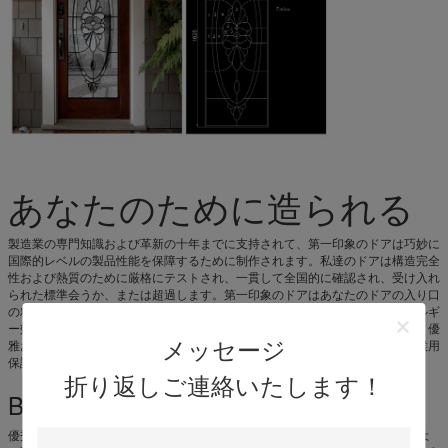
あなたのために造られる
製造業の専門知識および革新の十年までに支持されて、第一印象のドアは巧妙に
国際的レベルの製品性能を保障するために制作されます。私達のドアは構造完全
性および熱質のために厳格にテストされ、一貫して全国的に確認され、受け入れ
られた標準会うか、または超過します。第一印象のドアはあなたのドアの入り口
の精密な測定に顧客用です。これはあなたの家に合うために調節され、エネルギ
ー効率および出現を妥協するかもしれない標準的なドア上の重要な利点です。優
メッセージ
雅および強さの完全なバランスを組み込んで、第一印象のドアは顕著な全天候用
保護を提供している間あなたの家の質そして慰めを上げます。
折り返しご連絡いたします！
BEST-IN-CLASSの設計および構造
優秀な出現および性能の実現のキー ファクタであるあなたの家のための最もよ