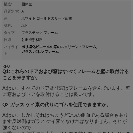
構造:
固体空
品質水準:
A
色:
ホワイト ゴールドのリード穀物
材料:
塩ビ
タイプ:
プラスチック フレーム
技術:
射出成形材料
ポリ塩化ビニールの窓のスクリーン・フレーム
ハイライ
,
ガラス パネル フレーム
ト:
RFQ
Q1:これらのドアおよび窓はすべてフレームと壁に取付ける
ことを来ますか。
A:はい、すべてのドア及び窓はフレームを含んでいます。壁
に窓およびドアを取付けることは良いです。
Q2:ガラス ケイ素の代りにゴムを使用できますか。
A:はい、しかしそれはちょうど1つの側面である場合もあり
ます反対側はガラス ケイ素でなければなりません。それが
強くないので