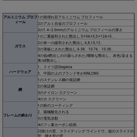
アルミニウム プロフ
1の熱壊れ目アルミニウム プロフィール
ィール
2のアルミ合金のプロフィール
3の1.4~2.0mmのアルミニウム プロフィールの厚さ
1の二重緩和された艶出し:5+9A+5,5+12A+5…
2の単一の緩和された艶出し:6,8,10,12…
ガラス
3の薄板にされた艶出し:6.38、10.76、10.38…
4の低e艶出しのの曇らされた/曖昧な艶出し、灰色/染まる
青/緑艶出し…
1、ドイツ語Siegenia
ハードウェア
2、中国の上のブランド年かKINLONG
1のステンレス鋼の保証網
2の保証網
網
3のナイロン スクリーン
4のカ スクリーン
1の粉のコーティング
2、陽極酸化される
フレームの終わり
3の電気泳動
4のフッ素カーボン絵画
日除けの窓、スライディング ウインドウ、縦のスライドの
窓、開き窓の窓、