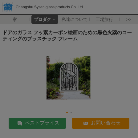
Changshu Sysen glass products Co. Ltd.
家
プロダクト
私達について
工場旅行
>>
ドアのガラス フッ素カーボン絵画のための黒色火薬のコー
ティングのプラスチック フレーム
ベストプライス
お問い合わせ