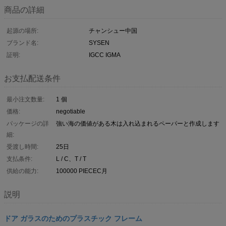
商品の詳細
起源の場所:
チャンシュー中国
ブランド名:
SYSEN
証明:
IGCC IGMA
お支払配送条件
最小注文数量:
1 個
価格:
negotiable
パッケージの詳
強い海の価値がある木は入れ込まれるペーパーと作成します
細:
受渡し時間:
25日
支払条件:
L / C、T / T
供給の能力:
100000 PIECEC月
説明
ドア ガラスのためのプラスチック フレーム