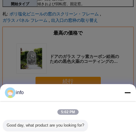
開始タイプ
傾きおよび回転窓、固定窓。
ポリ塩化ビニールの窓のスクリーン・フレーム
札:
,
ガラス パネル フレーム
出入口の窓枠の取り替え
,
最高の価格で
ドアのガラス フッ素カーボン絵画の
ための黒色火薬のコーティングのプ
ラスチック フレーム
続行
info
ドア ガラスのためのプラスチック フレーム
多く
5:02 PM
Good day, what product are you looking for?
IGCCプラスチッ
作動すること容易
曇らされる/ドアの
ドア ガラ