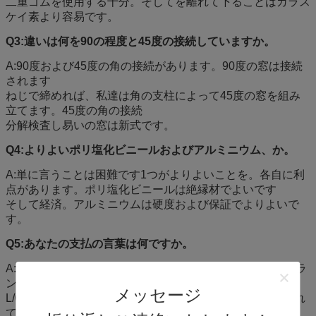
二重
ゴムを
使用する
十分
。そしてを離れて下ることはガラス
ケイ素より容易です。
Q3:違いは何を90の程度と45度の接続していますか。
A:90度および45度の角の接続があります。90度の窓は接続
されます
ねじで締めれば、私達は角の支柱によって45度の窓を組み
立てます。45度の角の
接続
分解検査し易いの
窓は新式です
。
Q4:よりよいポリ塩化ビニールおよびアルミニウム、か。
A:単に言うことは困難です1つがよりよいことを。各自に利
点があります。ポリ塩化ビニールは絶縁材でよいです
そして
経済。アルミニウムは硬度および保証でよりよいで
す。
Q5:あなたの支払の言葉は何ですか。
A:通常、私達の支払の言葉はT/Tです:30%の沈殿物は、バラ
ンス配達の前に支払済、です
メッセージ
L/Cがほしいと思いますまたは西連合、私達はまた受け入れ
てもいいです。