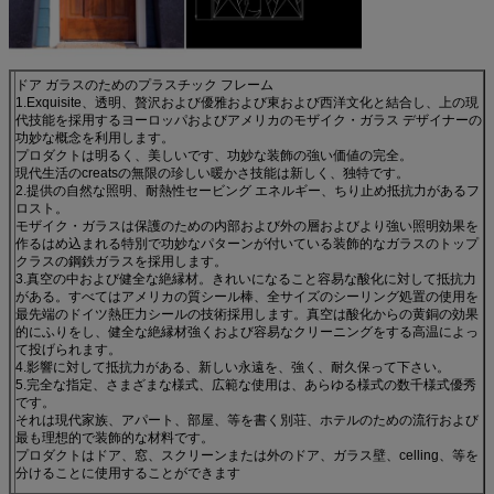
ドア ガラスのためのプラスチック フレーム
1.Exquisite、透明、贅沢および優雅および東および西洋文化と結合し、上の現
代技能を採用するヨーロッパおよびアメリカのモザイク・ガラス デザイナーの
功妙な概念を利用します。
プロダクトは明るく、美しいです、功妙な装飾の強い価値の完全。
現代生活のcreatsの無限の珍しい暖かさ技能は新しく、独特です。
2.提供の自然な照明、耐熱性セービング エネルギー、ちり止め抵抗力があるフ
ロスト。
モザイク・ガラスは保護のための内部および外の層およびより強い照明効果を
作るはめ込まれる特別で功妙なパターンが付いている装飾的なガラスのトップ
クラスの鋼鉄ガラスを採用します。
3.真空の中および健全な絶縁材。きれいになること容易な酸化に対して抵抗力
がある。すべてはアメリカの質シール棒、全サイズのシーリング処置の使用を
最先端のドイツ熱圧力シールの技術採用します。真空は酸化からの黄銅の効果
的にふりをし、健全な絶縁材強くおよび容易なクリーニングをする高温によっ
て投げられます。
4.影響に対して抵抗力がある、新しい永遠を、強く、耐久保って下さい。
5.完全な指定、さまざまな様式、広範な使用は、あらゆる様式の数千様式優秀
です。
それは現代家族、アパート、部屋、等を書く別荘、ホテルのための流行および
最も理想的で装飾的な材料です。
プロダクトはドア、窓、スクリーンまたは外のドア、ガラス壁、celling、等を
分けることに使用することができます