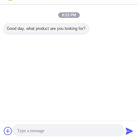
スライド ガラス ドア
多く
8:53 PM
Good day, what product are you looking for?
きれいになること
空気/アルゴンの絶
和らげられたスラ
黒い古さ
容易な風化させた
縁の熱伝達ガラス
イド ガラス ドア
装飾的な
緩和されたスライ
はエネルギー効率
の表面を自然光厚
ガラス ド
ド ガラス ドアの
の絶縁の価値にパ
さの開ける容易な
れたラ
表面のスケッチ
ネルをはめます
指先25.4 Mmの
言語を変えて下さい
Japanese
ホーム
|
私達について
|
地図
|
Privacy Policy
デスクトップの眺め
Copyright © 2017 - 2026 Changshu Sysen glass products Co. Ltd..
All rights reserved.
チャット
見積依頼