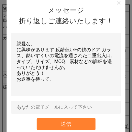
メッセージ
物質的な厚さ
0.8mm-3.0mm
シリーズを作り
アルミニウム-45/55/65/70/75/80/120のシリーズ
折り返しご連絡いたします！
出します
ハードウェア
中国ドイツまたはあなたでなされる高い量はほし
いです
ガラス
単一の緩和されたガラス
二重緩和されたガラス
5mm/6mm+9A/12A+5mm/6mmの緩和されたガラ
ス
LOW-Eガラス
薄板にされたガラス
色
白く、黒く、青銅色、青、金木、シャンペンまた
はあなたはほしいです
様式
開き窓の窓及びドア
a.
スライディング ウインドウ及びドア
b.
折る窓及びドア
c.
日除けの窓
d.
アーチ形にされた窓及びドア
e.
傾き及びスライディング ウインドウ及びドア
f.
送信
g:カ スクリーン:金属の網かステンレス鋼のガーゼ