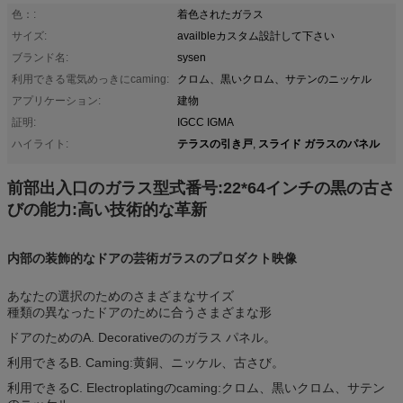
色：:
着色されたガラス
サイズ:
availbleカスタム設計して下さい
ブランド名:
sysen
利用できる電気めっきにcaming:
クロム、黒いクロム、サテンのニッケル
アプリケーション:
建物
証明:
IGCC IGMA
テラスの引き戸
スライド ガラスのパネル
ハイライト:
,
前部出入口のガラス型式番号:22*64インチの黒の古さ
びの能力:高い技術的な革新
内部の装飾的なドアの芸術ガラスのプロダクト映像
あなたの選択のためのさまざまなサイズ
種類の異なったドアのために合うさまざまな形
ドアのためのA. Decorativeののガラス パネル。
利用できるB. Caming:黄銅、ニッケル、古さび。
利用できるC. Electroplatingのcaming:クロム、黒いクロム、サテン