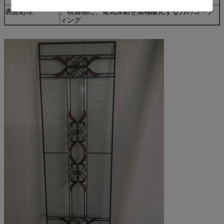
傾き及び回転窓及びドア
h.
表面処理:
、積層物に、電気泳動を陽極酸化する力のコーテ
ィング