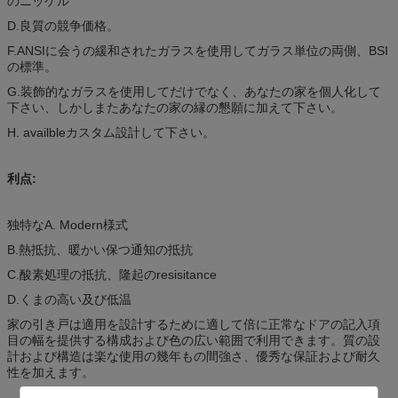
のニッケル
D.良質の競争価格。
F.ANSIに会うの緩和されたガラスを使用してガラス単位の両側、BSI
の標準。
G.装飾的なガラスを使用してだけでなく、あなたの家を個人化して
下さい、しかしまたあなたの家の縁の懇願に加えて下さい。
H. availbleカスタム設計して下さい。
利点:
独特なA. Modern様式
B.熱抵抗、暖かい保つ通知の抵抗
C.酸素処理の抵抗、隆起のresisitance
D.くまの高い及び低温
家の引き戸は適用を設計するために適して倍に正常なドアの記入項
目の幅を提供する構成および色の広い範囲で利用できます。質の設
計および構造は楽な使用の幾年もの間強さ、優秀な保証および耐久
性を加えます。