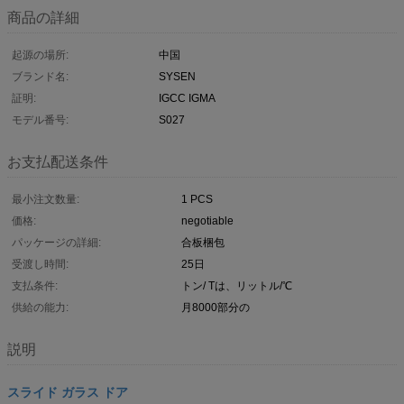
商品の詳細
起源の場所:
中国
ブランド名:
SYSEN
証明:
IGCC IGMA
モデル番号:
S027
お支払配送条件
最小注文数量:
1 PCS
価格:
negotiable
パッケージの詳細:
合板梱包
受渡し時間:
25日
支払条件:
トン/ Tは、リットル/℃
供給の能力:
月8000部分の
説明
スライド ガラス ドア