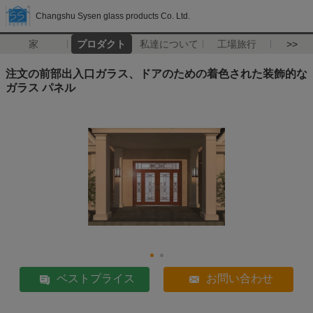
Changshu Sysen glass products Co. Ltd.
家
プロダクト
私達について
工場旅行
>>
注文の前部出入口ガラス、ドアのための着色された装飾的な
ガラス パネル
ベストプライス
お問い合わせ