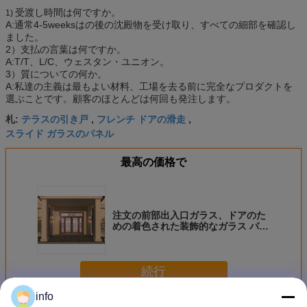
受渡し時間は何ですか。
1)
A:通常4-5weeksはの後の沈殿物を受け取り、すべての細部を確認し
ました。
2）支払の言葉は何ですか。
A:T/T、L/C、ウェスタン・ユニオン。
3）質についての何か。
A:私達の主義は最もよい材料、工場を去る前に完全なプロダクトを
選ぶことです。顧客のほとんどは何回も発注します。
テラスの引き戸
フレンチ ドアの滑走
札:
,
,
スライド ガラスのパネル
最高の価格で
注文の前部出入口ガラス、ドアのた
めの着色された装飾的なガラス パネ
ル
続行
info