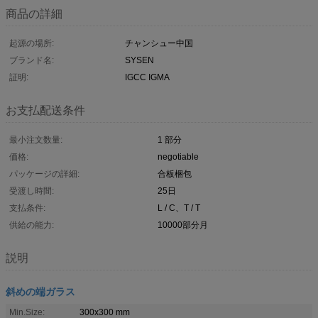
商品の詳細
起源の場所:
チャンシュー中国
ブランド名:
SYSEN
証明:
IGCC IGMA
お支払配送条件
最小注文数量:
1 部分
価格:
negotiable
パッケージの詳細:
合板梱包
受渡し時間:
25日
支払条件:
L / C、T / T
供給の能力:
10000部分月
説明
斜めの端ガラス
Min.Size:
300x300 mm