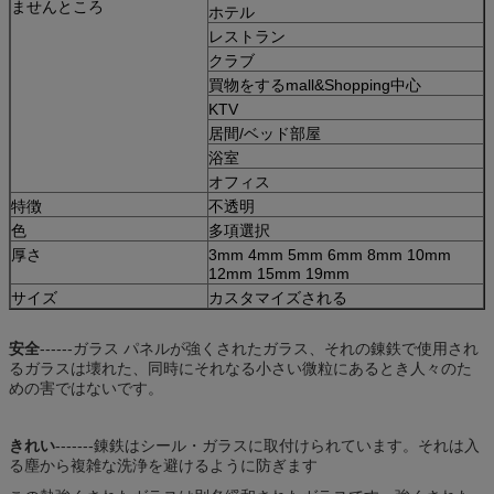
ませんところ
ホテル
レストラン
クラブ
買物をするmall&Shopping中心
KTV
居間/ベッド部屋
浴室
オフィス
特徴
不透明
色
多項選択
厚さ
3mm 4mm 5mm 6mm 8mm 10mm
12mm 15mm 19mm
サイズ
カスタマイズされる
安全
------ガラス パネルが強くされたガラス、それの錬鉄で使用され
るガラスは壊れた、同時にそれなる小さい微粒にあるとき人々のた
めの害ではないです。
きれい
-------錬鉄はシール・ガラスに取付けられています。それは入
る塵から複雑な洗浄を避けるように防ぎます