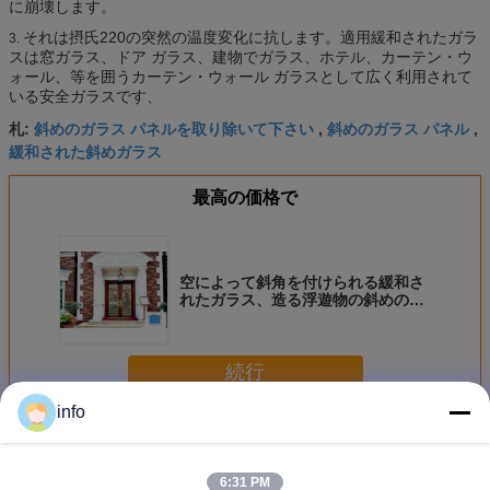
に崩壊します。
それは摂氏220の突然の温度変化に抗します。適用緩和されたガラ
3.
スは窓ガラス、ドア ガラス、建物でガラス、ホテル、カーテン・ウ
ォール、等を囲うカーテン・ウォール ガラスとして広く利用されて
いる安全ガラスです、
斜めのガラス パネルを取り除いて下さい
斜めのガラス パネル
札:
,
,
緩和された斜めガラス
最高の価格で
空によって斜角を付けられる緩和さ
れたガラス、造る浮遊物の斜めのガ
ラス ドアのパネル
続行
info
斜めの端ガラス
多く
6:31 PM