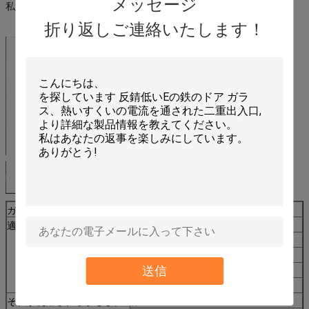
メッセージ
私達は誠意をこめてすべての顧客とのビジネス話をexpenting!
折り返しご連絡いたします！
ガラス タイプ
斜めガラス/集り
適用
背景の壁ガラス
ワードローブの引き戸
家具
送信
食器棚
二重代理のドア
それが使用されるかもしれ
棒