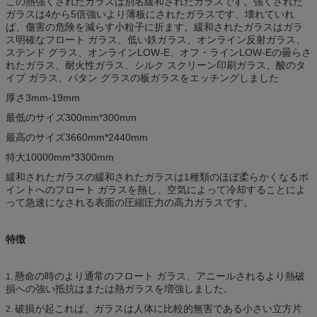
この熱強くされたガラスは別名緩和されたガラスです。強くされた
ガラスは4から5倍強いより薄板にされたガラスです、壊れていれ
ば、傷害の危険を減らす小粒子に折ます。緩和されたガラスはガラ
ス明確なフロート ガラス、低い鉄ガラス、オンライン反射ガラス、
ステンド グラス、オンラインLOW-E、オフ・ラインLOW-Eの曇らさ
れたガラス、耐火性ガラス、シルク スクリーン印刷ガラス、酸のタ
イプ ガラス、パタン グラスの板ガラスをエッチングしました
厚さ3mm-19mm
最低のサイズ300mm*300mm
最高のサイズ3660mm*2440mm
特大10000mm*3300mm
緩和されたガラスの緩和されたガラスは1種類のほぼ柔らかくなるポ
イントへのフロート ガラスを熱し、空気によって冷却することによ
って急速になされる表面の圧縮圧力の高力ガラスです。
特徴
懸命の時のより通常のフロート ガラス、アニールされるより熱破
1.
損への強い抵抗はまたは熱ガラスを増強しました。
破損が起これば、ガラスは人体に比較的無害である小さい立方片
2.