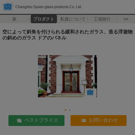
Changshu Sysen glass products Co. Ltd.
家
プロダクト
私達について
工場旅行
>>
空によって斜角を付けられる緩和されたガラス、造る浮遊物
の斜めのガラス ドアのパネル
ベストプライス
お問い合わせ