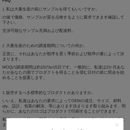
FAQ
私は大量生産の前にサンプルを得てもいいですか。
1.
の後で価格、サンプルが質を点検するように要求できます確認して
下さい。
交渉可能なサンプル充満および配達料。
大量生産のための調達期間についての何か。
2.
正直に、それはあなたが順序を置く季節および順序の量によって決
まります。
MOQの調達期間は約10のto15日です。一般的に、私達は2か月あな
たがあなたの国でプロダクトを得ることを望む日付の前に照会を始
めることを提案します。
販売するべき標準的なプロダクトがありますか。
3.
いいえ、私達はあなたの要求によってOEMの発注、サイズ、材料、
qty、設計、包装の解決、等にあります決まります取り組みます。明
らかに、あなたのロゴはプロダクトで印刷することができます。
私達はことを確かに満足させて優秀な質.firstのクラス サービス信じ
ます、!