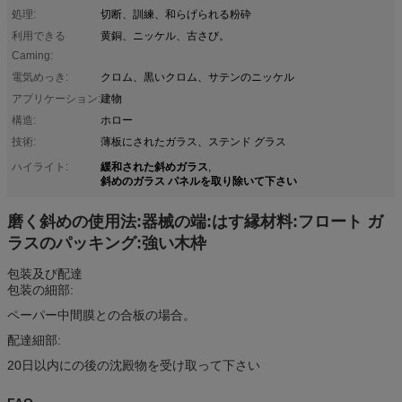
処理:
切断、訓練、和らげられる粉砕
利用できる
黄銅、ニッケル、古さび。
Caming:
電気めっき:
クロム、黒いクロム、サテンのニッケル
アプリケーション:
建物
構造:
ホロー
技術:
薄板にされたガラス、ステンド グラス
緩和された斜めガラス
ハイライト:
,
斜めのガラス パネルを取り除いて下さい
磨く斜めの使用法:器械の端:はす縁材料:フロート ガ
ラスのパッキング:強い木枠
包装及び配達
包装の細部:
ペーパー中間膜との合板の場合。
配達細部:
20日以内にの後の沈殿物を受け取って下さい