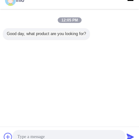
info
錬鉄ガラス
多く
12:05 PM
Good day, what product are you looking for?
高度に磨き上げら
ほとんどの耐久の
浮遊 鉄製ガラス
緩和され
れたエレガントイ
懸賞競技会は錬鉄
アゴン シルク フ
ドアのガ
ンプレード 鍛造鉄
の形づいた制作さ
ィルティング 光伝
スクリー
ガラス / 手造りの
れたガラス ドア
送 鉄酸化物
大きいセ
質感を造るための
22*64のインチの
ィ機能を
装飾用ドアガラス
サイズを満たしま
いること
言語を変えて下さい
した
下さ
Japanese
ホーム
|
私達について
|
地図
|
Privacy Policy
デスクトップの眺め
Copyright © 2017 - 2026 Changshu Sysen glass products Co. Ltd..
All rights reserved.
チャット
見積依頼