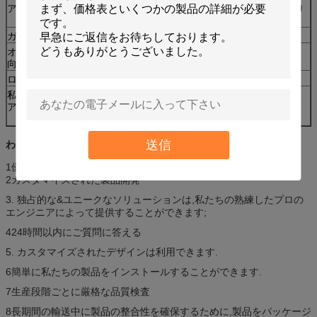
アーチトラヴ
2つの面は内側と外側の両方で,アーキトラブがあり
ます.
ガラス
アートガラス/透明ガラス/冷凍ガラス
オープニング方
中へか外へか
向
ロック位置
左 / 右
私たちの木のド
木製ドア生産経験最低10年 100% 手作り工芸 深い
ア機能
彫刻デザイン 木材を事前処理した 摩擦防止・防水
性 破裂防止・耐天候性 安定性・安全性
送信
わたしたち の 奉仕
1優れた手作業 優れた良き販売後のサービス
2カスタマイズされた製品開発
3. 独占的な&ユニークなソリューションは,私たちの熟練したプロの
エンジニアによって提供することができます;
424時間以内にご質問に答える
5. カスタマイズされたデザインは利用できます.
6簡単に私たちの製品をインストールすることができます.
7生産段階ごとに厳格な品質検査
8長期間の輸送中に製品の整合性を確保するために,製品をパッケージ