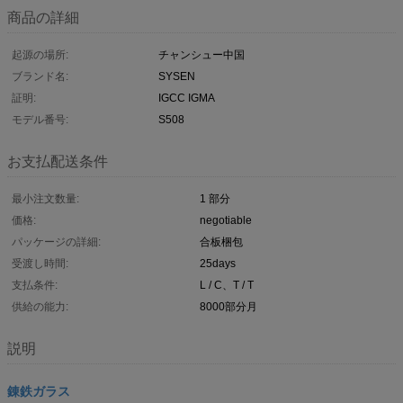
商品の詳細
起源の場所:
チャンシュー中国
ブランド名:
SYSEN
証明:
IGCC IGMA
モデル番号:
S508
お支払配送条件
最小注文数量:
1 部分
価格:
negotiable
パッケージの詳細:
合板梱包
受渡し時間:
25days
支払条件:
L / C、T / T
供給の能力:
8000部分月
説明
錬鉄ガラス