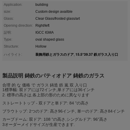
Application:
building
size:
Custom design availble
Glass:
Clear Glass/frosted glass/art
Opening direction:
Right/Ieft
証明:
IGCC IGMA
Type:
oval shaped glass
Structure:
Hollow
装飾用鉄とガラスのドア
15.5*39.37 鉄ガラス入り口
ハイライト:
,
製品説明 鋳鉄のパティオドア 鋳鉄のガラス
合理 的 な 価格 で ガラス 鋳造 鉄 嵐 双 入り口
1標準幅: 双ドアには72インチ,単ドアには36インチ
2. 標準の高さは,各上部の形のために異なります
ストレートトップ - 双ドアと単ドア: 84 "の高さ
ブラウトップ: 2つのドア: 高さ96インチ, 単一のドア: 高さ84インチ
カーブドーム: 双ドア: 108 "の高さ,シングルドア: 96"高さ
3オーダーメイドサイズが生産できます.