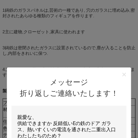
1鋳鉄のガラスパネルは,芸術の一種であり, 穴のガラスに埋め込み,密
封されたあらゆる種類のフィギュアを作ります.
2主に建物,クローゼット,家具に使われます
3鋳鉄は密閉されたガラスに設置されているので,塵が入ることを防止
し,内部をきれいに保つ.
4このパネルは,芸術,安全性,装飾性により,顧客に非常に人気がありま
す.
メッセージ
製品説明
折り返しご連絡いたします！
ブランド/商品#
入口ドア
材料
100% マシッド木材 木材ファニール + 6mm/8mm
MDF + ファイアウッドコア + 木材ファニール
仕上げ
2倍プライマー + 3倍色 表面塗料
色
異なる色が利用可能で,無料のカスタマイズ
デザイン
無料のカスタマイズ;OEMは受け入れられます.