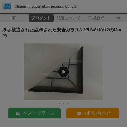
Changshu Sysen glass products Co. Ltd.
家
プロダクト
私達について
工場旅行
>>
厚さ模造された緩和された安全ガラス3.2/5/6/8/10/12のMm
の
ベストプライス
お問い合わせ