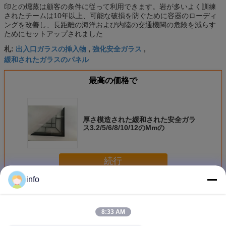
印との燻蒸は顧客の条件に従って利用できます。岩が多いよく訓練
されたチームは10年以上、可能な破損を防ぐために容器のローディ
ングを改善し、長距離の海洋および内陸の交通機関の危険を減らす
ためにセットアップされました
出入口ガラスの挿入物
強化安全ガラス
札:
,
,
緩和されたガラスのパネル
最高の価格で
厚さ模造された緩和された安全ガラ
ス3.2/5/6/8/10/12のMmの
続行
info
強化安全ガラス
多く
8:33 AM