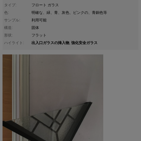
タイプ:
フロート ガラス
色:
明確な、緑、青、灰色、ピンクの、青銅色等
サンプル:
利用可能
構造:
固体
形状:
フラット
出入口ガラスの挿入物
強化安全ガラス
ハイライト:
,