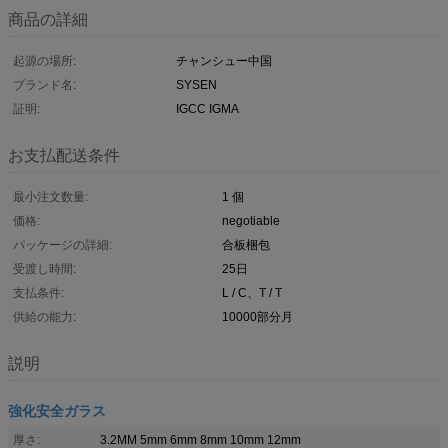
商品の詳細
起源の場所:
チャンシュー中国
ブランド名:
SYSEN
証明:
IGCC IGMA
お支払配送条件
最小注文数量:
1 個
価格:
negotiable
パッケージの詳細:
合板梱包
受渡し時間:
25日
支払条件:
L / C、T / T
供給の能力:
10000部分月
説明
強化安全ガラス
厚さ:
3.2MM 5mm 6mm 8mm 10mm 12mm