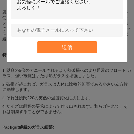
異なった厚さのような良質の元のガラスのいろいろ異なった指定を
使用して絶縁されたガラス主に、およびサイズ、無色の透明なガラ
スおよび、和らげられる、絹薄板にされる、浮彫りにされた、着色
された、熱反射上塗を施してあるガラス、低E上塗を施してあるガラ
スおよび他の多くの変化。また平らなかわずかに弓なりにされた絶
縁されたガラスに作ることができます。
送信
特徴:
懸命の5倍のアニールされるより熱破損へのより通常のフロート ガ
1.
ラス、強い抵抗はまたは熱ガラスを増強しました。
破損が起これば、ガラスは人体に比較的無害である小さい立方片
2.
に崩壊します。
それは摂氏220の突然の温度変化に抗します。
3.
サイズは顧客の要求によって作り出されます。和らげられて、そ
4.
れは削減することができません。
Packgの絶縁のガラス細部: