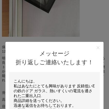
保証ガラス厚さ3.2MMを6mm 8mmパタン グラスのための10mm
12mm 5mm保証して下さい
メッセージ
明確なフロート ガラスはそれらを混合し、高温の溶かすことによる
折り返しご連絡いたします！
良質の砂、自然な鉱石および化学材料によってなされます。フロー
ト ガラスが広がる錫の浴室への溶融ガラスの流れ、溶解した錫で磨
かれ、形作られて。フロート ガラスに滑らかな表面、優秀な光学性
能、安定した化学機能および高いメカニズムの強度があります。そ
れは酸、アルカリおよび腐食に対してまた抵抗力があります。
滑らかな、平面は、目に見える欠陥厳しく制御されます
高く軽い伝送、優秀な光学性能
容易に切られ、絶縁され、和らげられ、塗られるため