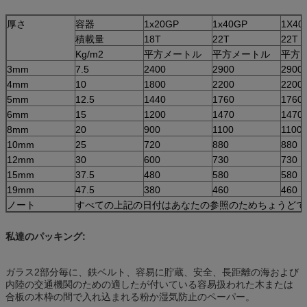
厚さ
容器
1x20GP
1x40GP
1X40
積載量
18T
22T
22T
Kg/m2
平方メートル
平方メートル
平方
3mm
7.5
2400
2900
2900
4mm
10
1800
2200
2200
5mm
12.5
1440
1760
1760
6mm
15
1200
1470
1470
8mm
20
900
1100
1100
10mm
25
720
880
880
12mm
30
600
730
730
15mm
37.5
480
580
580
19mm
47.5
380
460
460
ノート
すべての上記の日付はあなたの参照のためちょうどで
私達のパッキング:
ガラス2部分毎に、鉄ベルト、容易に貯蔵、安全、長距離の海および
内陸の交通機関のための適したが付いている容易扱われた木または
合板の木枠の間で入れ込まれる粉か湿気防止のペーパー。