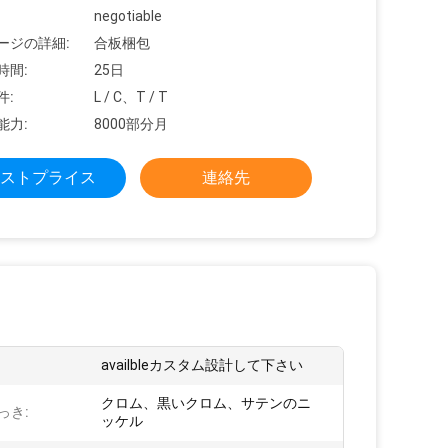
negotiable
ージの詳細:
合板梱包
時間:
25日
件:
L / C、T / T
能力:
8000部分月
ストプライス
連絡先
:
availbleカスタム設計して下さい
クロム、黒いクロム、サテンのニ
っき:
ッケル