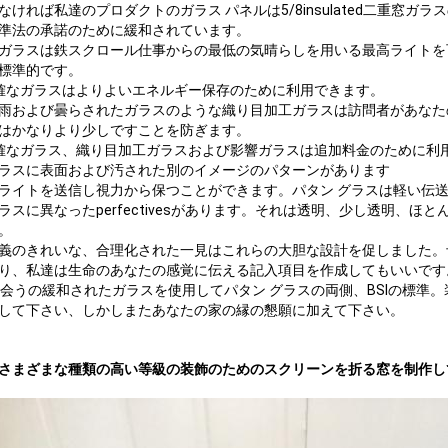
なければ私達のプロダクトのガラス パネルは5/8insulated二重窓
準法の承諾のために緩和されています。
ガラスは鉄スクロール仕事からの最低の気晴らしを用いる最高ライトを
標準的です。
確なガラスはよりよいエネルギー保存のために利用できます。
雨および曇らされたガラスのような織り目加工ガラスは訪問者があなた
はかなりより少しですことを防ぎます。
確なガラス、織り目加工ガラスおよび影響ガラスは追加料金のために利
ラスに表面および汚された別のイメージのパターンがあります
ライトを送信し視力から保つことができます。パタン グラスは軽い伝
ラスに異なったperfectivesがあります。それは透明、少し透明、
。
義のきれいな、合理化された一見はこれらの大胆な設計を促しました。予
り、私達は生命のあなたの感覚に伝える記入項目を作成してもいいです
Iに会うの緩和されたガラスを使用してパタン グラスの両側、BSIの標
して下さい、しかしまたあなたの家の縁の懇願に加えて下さい。
さまざまな種類の高い等級の装飾のためのスクリーンを折る窓を制作し