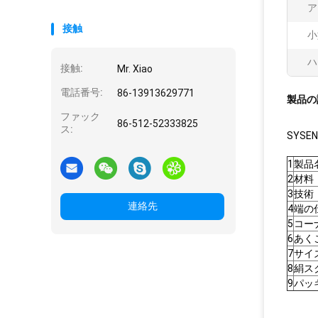
ア
接触
小
ハ
接触:
Mr. Xiao
電話番号:
86-13913629771
製品の
ファック
86-512-52333825
ス:
SYS
1
製品
2
材料
3
技術
連絡先
4
端の
5
コー
6
あく
7
サイ
8
絹ス
9
パッ