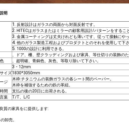
説明
1.
反射設計はガラスの両面から対面反射です。
2.
HITECはガラスまたはミラーの顧客用設計/パターンをするこ
3.
金属コーティングは丈夫けれども薄いです、従って接触にや
4.
他のガラス製造工程およびプロダクトとのそれを使用して下
5.
1000の設計に利用できる。
、ドア、柵、壁クラッディングおよび家具、等仕切りの装飾のた
色
、超明確、青銅色、灰色、等取り除いて下さい。
3 -
12mm
サイズ
1830*3050mm
木枠:チタニウムの装飾ガラスの各シート間のペーパー。
ージ
木枠を補強するための鉄の革紐。
時間
支払の後の20日に出荷される。
言葉
T/T、L/C
良質の家具をに提供します:
具の卸売。