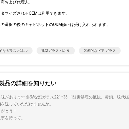
売商および代理人。
スタマイズされるOEMは利用できます。
客の選択の後のキャビネットのODM修正は受け入れられます。
的なガラス パネル
建築ガラス パネル
装飾的なドア ガラス
製品の詳細を知りたい
興味があります 多彩な窓ガラス22" *36 「酸素処理の抵抗、黄銅、現
細を送っていただけませんか。
りがとう！
返事を待って。