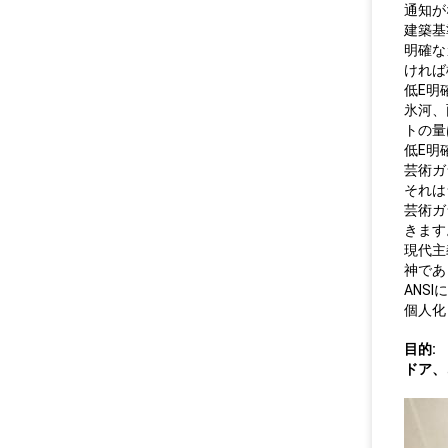
通知が
建築基
明確な
ければ
低E明
氷河、
トの量
低E明
芸術ガ
それは
芸術ガ
きます
現代主
神であ
ANS
個人化
目的:
ドア、