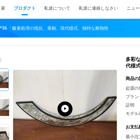
家
プロダクト
私達について
私達に連絡しなさい
ニュー
" *36 「酸素処理の抵抗、黄銅、現代様式、独特な耐熱性
多彩な
代様
商品の
起源の
ブラン
証明:
モデル
お支払
最小注