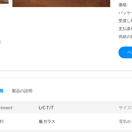
価格:
パッケ
受渡し
支払条
供給の
ベ
報
製品の説明
サイズ
atment:
L/C T/T
料:
板ガラス
電気め