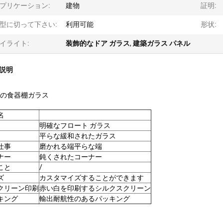
プリケーション:
建物
証明:
型に切って下さい:
利用可能
形状:
イライト:
装飾的なドア ガラス
,
建築ガラス パネル
説明
ENの食器棚ガラス
名
明確なフロート ガラス
平らな緩和されたガラス
仕事
磨かれる端平らな端
ナー
鈍くされたコーナー
こと
/
ズ
カスタマイズすることができます
クリーン印刷
赤い白を印刷するシルクスクリーン
キング
輸出耐航性のあるパッキング