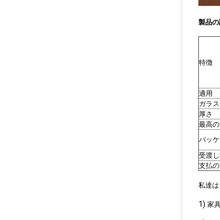
製品の
特徴
適用
ガラス
厚さ
最高の
パッケ
受渡し
支払の
私達は
1)
家