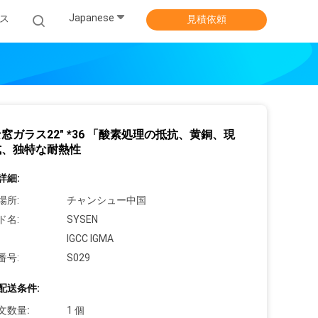
Japanese
ス
見積依頼
窓ガラス22" *36 「酸素処理の抵抗、黄銅、現
式、独特な耐熱性
詳細:
場所:
チャンシュー中国
ド名:
SYSEN
IGCC IGMA
番号:
S029
配送条件:
文数量:
1 個