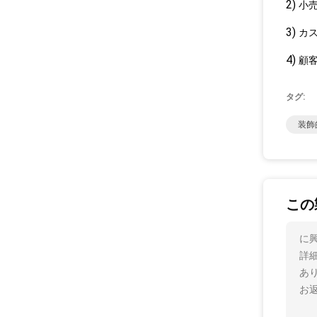
2)
小
3)
カ
4)
顧
タグ:
装飾
この
に
詳
あ
お