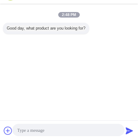
ブラインドの中ガラス
多く
2:48 PM
Good day, what product are you looking for?
ブラインドの厚さ
22" *64」インチの
内部盲人の中のガ
Window
の酸によってエッ
ブラインドの中の
ラス音/熱-絶縁の
ンド中の
チングされる空ガ
ガラス安全緩和さ
省エネ
のパターン
ラス25-30のMmア
れたガラスの省エ
縁
ルミニウム ブライ
ネ
ンド
言語を変えて下さい
Japanese
ホーム
|
私達について
|
地図
|
Privacy Policy
デスクトップの眺め
Copyright © 2017 - 2026 Changshu Sysen glass products Co. Ltd..
All rights reserved.
チャット
見積依頼