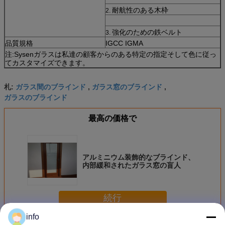
耐航性のある木枠
2.
強化のための鉄ベルト
3.
品質規格
IGCC IGMA
注:Sysenガラスは私達の顧客からのある特定の指定そして色に従っ
てカスタマイズできます。
ガラス間のブラインド
ガラス窓のブラインド
札:
,
,
ガラスのブラインド
最高の価格で
アルミニウム装飾的なブラインド、
内部緩和されたガラス窓の盲人
続行
info