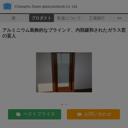
Changshu Sysen glass products Co. Ltd.
家
プロダクト
私達について
工場旅行
>>
アルミニウム装飾的なブラインド、内部緩和されたガラス窓
の盲人
ベストプライス
お問い合わせ