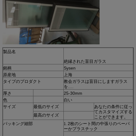
製品名
絶縁された盲目ガラス
銘柄
Sysen
原産地
上海
タイプのプロダクト
教会ガラスは盲目にしますガラス
を….
厚さ
25-30mm
色
白い
サイズ
最低のサイズ
あなたの条件に従っ
てカスタマイズする
最高のサイズ
ことができます。
パッキング細部
2枚のシート間の中張りのペーパ
1.
ーかプラスチック