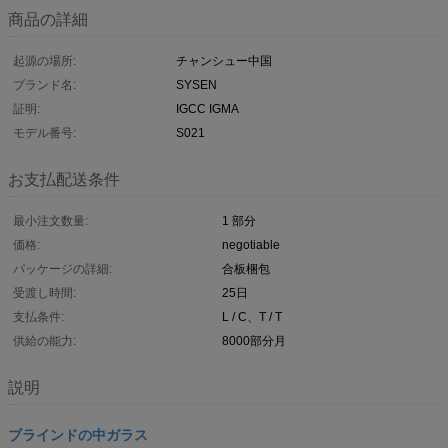
商品の詳細
起源の場所:
チャンシュー中国
ブランド名:
SYSEN
証明:
IGCC IGMA
モデル番号:
S021
お支払配送条件
最小注文数量:
1 部分
価格:
negotiable
パッケージの詳細:
合板梱包
受渡し時間:
25日
支払条件:
L / C、T / T
供給の能力:
8000部分月
説明
ブラインドの中ガラス