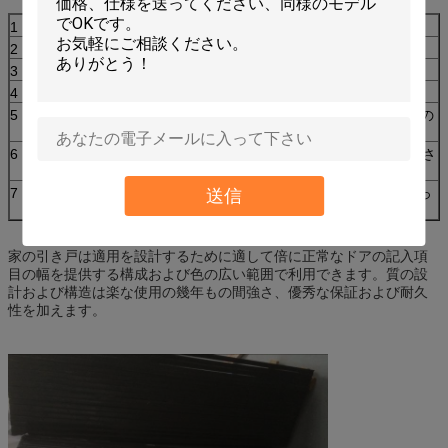
1
優雅なセービング スペース。
2
きれいになること容易。
3
屋内照明はfreedomly制御できます。
4
プライバシー保護。
5
省エネおよび環境保全:日よけのよいeffection、熱の
絶縁材および音。
6
火証拠:カーテンの容易な発砲の問題を解決して下さ
い。
7
ブラインドのパターンそして色はレイアウトに従っ
送信
てカスタマイズできます。
家の引き戸は適用を設計するために適して倍に正常なドアの記入項
目の幅を提供する構成および色の広い範囲で利用できます。質の設
計および構造は楽な使用の幾年もの間強さ、優秀な保証および耐久
性を加えます。