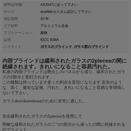
標準/証明書:
AS2047に従って下さい
サイズ:
availbleカスタム設計して下さい
保証期間:
10 年
ドア材料:
アルミニウム合金
アプリケーション:
建物
証明:
IGCC IGMA
ガラスのブラインド
ガラス窓のブラインド
ハイライト:
,
内部ブラインドは緩和されたガラスの2piecesの間に
絶縁されます。きれいになること容易汚れた。
私達の内部ブラインドは艶出しのパネルから成り、緩和されたガラ
スの2部分と密封されます。
この種類は持っています多くの利点を盲目になります:安全のよう
な、高く、健全な証拠、汚れた、きれいになること容易な等増強し
ないで下さい。
ガラスdoor&windowsのために非常に適した。
安全緩和されたガラスの2piecesを使用して
明確な緩和されたガラスの二つの部分から成ったの間に絶縁される
のブラインド