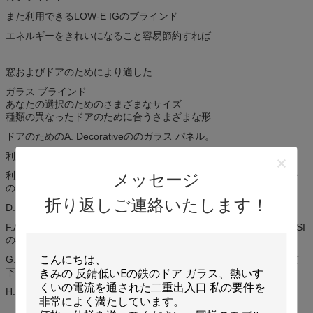
また利用できるLOW-E IGのブラインド
エネルギーをきれいになること容易節約すれば
窓およびドアのためにより適した
ガラス ブラインド
あなたの選択のためのさまざまなサイズ
種類の異なったドアのために合うさまざまな形
ドアのためのA. Decorativeののガラス パネル。
利用できるB. Caming:黄銅、ニッケル、古さび。
利用できるC. Electroplatingのcaming:クロム、黒いクロム、サテン
メッセージ
のニッケル
折り返しご連絡いたします！
D.良質の競争価格。
F.ANSIに会うの緩和されたガラスを使用してガラス単位の両側、BSI
の標準。
G.装飾的なガラスを使用してだけでなく、あなたの家を個人化して
下さい、しかしまたあなたの家の縁の懇願に加えて下さい。
H. availbleカスタム設計して下さい。