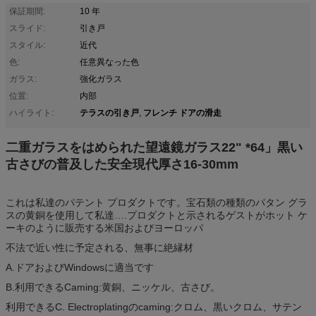
保証期間:
10 年
スライド:
引き戸
スタイル:
近代
色:
任意異なった色
ガラス:
強化ガラス
位置:
内部
テラスの引き戸
フレンチ ドアの滑走
ハイライト:
,
二重ガラスをはめられた望遠鏡ガラス22" *64」黒い
古さびの普及した安全現代厚さ16-30mm
これは私達のパテント プロダクトです。宝石類の種類のパタン グラ
スの黄銅を使用して私達….プロダクトと示されるゲストがホット ケ
ーキのように販売する米国およびヨーロッパ
不法で近い性に予定される、無事に絶縁材
A.ドアおよびWindowsに適当です
B.利用できるCaming:黄銅、ニッケル、古さび。
利用できるC. Electroplatingのcaming:クロム、黒いクロム、サテン