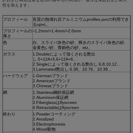
性を加えます。
プロフィール
良質の熱壊れ目アルミニウムprofiles.pvcの利用でき
るupvc。
プロフィールの
1.2mm/>1.4mm/>2.0mm
>
厚さ
色
白、スライバ灰色の砂、輝きのスライバ灰色の砂、
金黄色い砂、青銅色の砂、etz。
ガラス
1.Doubleによって強くされる艶出
し:5+12A+5,6+12A+6…
2.Singleによって強くされる艶出し:6,8,10,12…
3.Laminated艶出し:6.38、10.76、10.38…
ハードウェア
1.Germanブランド
2.Americanブランド
3.Chineseブランド
網
1.Stainless鋼鉄保証網
2.Aluminium保証網
3.Fiberglassはflyscreen
4.Retractableはflyscreen
終わり
1.Powderコーティング
2.Anodized
3.Electrophoresis
4.Wood穀物