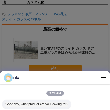
他
カスタム化
テラスの引き戸
フレンチ ドアの滑走
札:
,
,
スライド ガラスのパネル
最高の価格で
黒い古さびのスライド ガラス ドア
二重ガラスをはめられた望遠鏡の緩
和されたガラス
続行
info
スライド ガラス ドア
多く
9:28 AM
Good day, what product are you looking for?
きれいになること
空気/アルゴンの絶
和らげられたスラ
黒い古さ