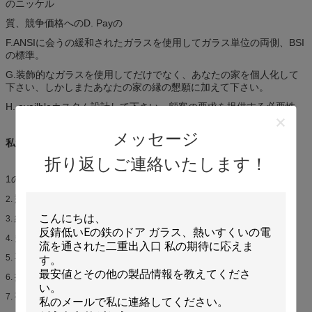
のニッケル
質、競争価格へのD. Payの
F.ANSIに会うの緩和されたガラスを使用してガラス単位の両側、BSI
の標準。
G.装飾的なガラスを使用してだけでなく、あなたの家を個人化して
下さい、しかしまたあなたの家の縁の懇願に加えて下さい。
H. availbleカスタム設計して下さい。顧客の要求を提供する必要性
メッセージ
私達の利点:
折り返しご連絡いたします！
1の速い配達
競争価格
2.
経験を交換する多くの年
3.
多くの年展覧会の経験
4.
専門デザイナー グループ サービス
5.
提供のワンストップ解決のプロジェクト サービス
6.
有名なブランドのenterpriceの協同
7.