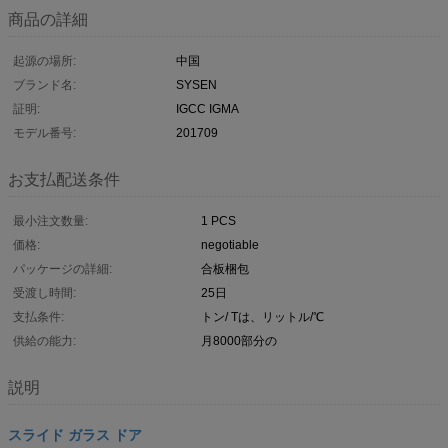
商品の詳細
起源の場所:
中国
ブランド名:
SYSEN
証明:
IGCC IGMA
モデル番号:
201709
お支払配送条件
最小注文数量:
1 PCS
価格:
negotiable
パッケージの詳細:
合板梱包
受渡し時間:
25日
支払条件:
トン/ Tは、リットル/℃
供給の能力:
月8000部分の
説明
スライド ガラス ドア