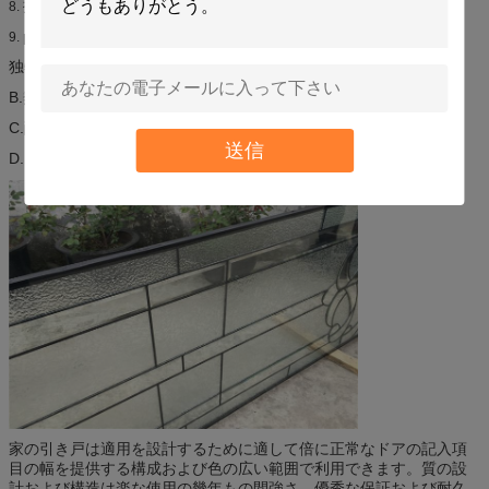
提供の証明、guaranted質
8.
provide通関サービスを個人化しました。
9.
独特なA. Modern様式
B.熱抵抗、暖かい保つ通知の抵抗
C.酸素処理の抵抗、隆起のresisitance
送信
D.くまの高い及び低温
家の引き戸は適用を設計するために適して倍に正常なドアの記入項
目の幅を提供する構成および色の広い範囲で利用できます。質の設
計および構造は楽な使用の幾年もの間強さ、優秀な保証および耐久