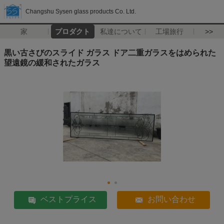
Changshu Sysen glass products Co. Ltd.
家
プロダクト
私達について
工場旅行
>>
黒い古さびのスライド ガラス ドア二重ガラスをはめられた
望遠鏡の緩和されたガラス
ベストプライス
お問い合わせ