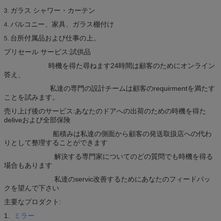
ガラス シャワー・カーテン
3.
バルコニー、家具、ガラス棚付け
4.
台所付属品および仕事の上。
5.
プリセール サービス:試供品
時機を得た尋ねます24時間は顧客のためにオンライン
答え、
私達の専門の設計チームは顧客のrequirmentを満たす
ことを試みます。
売り上げ後のサービス:あなたのドアへの出荷のための時機を得た
deliveおよび全部保険
船積みは私達の側面から顧客の発送取扱店への代わ
りとして整理することができます
解決する専門家についてのどの質問でも時機を得る
場合もあります
私達のservic改善するためにあなたのフィードバッ
クを望んで下さい
主要なプロダクト:
1.
ミラー