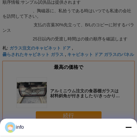
順序情報:サンプル試供品は提供されます
、陶磁器に、私拾うである時はいつでも私達の会社
を訪問して下さい。
支払の言葉30%先立って、B/Lのコピーに対するバラ
ンス
25日以内の受渡し時間はの後の順序を確認します
ガラス注文のキャビネット ドア
札:
,
曇らされたキャビネット ガラス
キャビネット ドア ガラスのパネル
,
最高の価格で
アルミニウム注文の食器棚ガラスは
材料斜角が付きましたり/きっかり
MDFのドア
続行
info
食器棚ガラス
多く