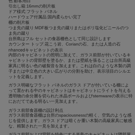
色:顧客用白
引出し箱:16mmの削片板
ドア様式:フラット パネル
ハードウェア付属品:国内柔らかい完了
棚の削片板
つま先の蹴り:MDF板つま先の蹴りまたはポリ塩化ビニールのつ
ま先の蹴り
台所島はフル セットの食器棚色として同じ設計します
カウンター トップ:花こう岩、Corianの石、または人造の石
nhancedキャビネットの表示
内部のキャビネットの照明に加えて、ガラス前部が付いているキ
ャビネットの背部壁を塗るか、または壁紙を張ることは台所高級
家具に明るい色の破裂音を加えます。これは白のような木製の調
子または中立色の大きい広がりの分割を助け、表示項目のシルエ
ットを定義します。
ガラス明確なフラット パネルのガラス ドアが付いている棚によ
って置かれる中のキャビネットはキャビネットにライトを与える
透明物の余分層を切られた水晶ボールおよびstemwareの表示に特
におだてである明るい一見加えます。
ガラス前部食器棚の設計利点
ガラス前部食器棚は台所のspaciousnessの軽く、空気のような感
じを提供します。ガラス ドアは暗くか重い木製の高級家具に敏感
な、精製された一見を加えます。
ガラス前部および背部を特色にする半島のキャビネットは隣部屋