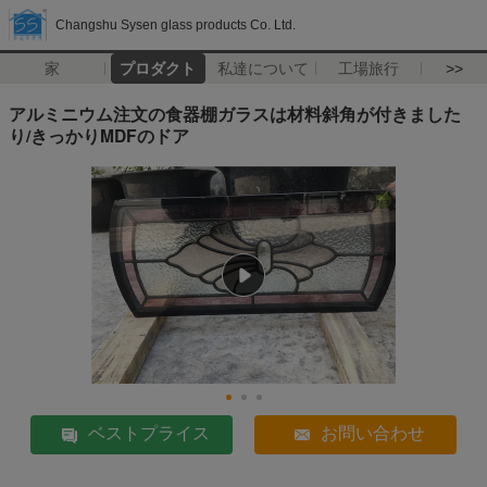
Changshu Sysen glass products Co. Ltd.
家
プロダクト
私達について
工場旅行
>>
アルミニウム注文の食器棚ガラスは材料斜角が付きました
り/きっかりMDFのドア
ベストプライス
お問い合わせ