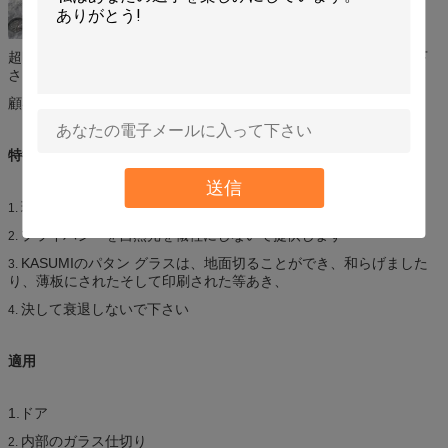
超明確で、明確で、青、緑、青銅色、灰色、こはく色等着色して下
さい。
顧客によって模造するか、または決定しました
特徴
送信
環境に優しいプロダクト
1.
プライバシーを自然光を犠牲にしないで提供します
2.
KASUMIのパタン グラスは、地面切ることができ、和らげました
3.
り、薄板にされたそして印刷された等あき、
決して衰退しないで下さい
4.
適用
1.ドア
内部のガラス仕切り
2.