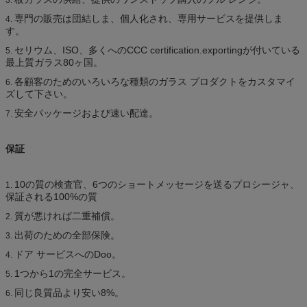
専門の販売は団結しま、個人化され、専用サービスを提供しま
4.
す。
セリウム、ISO、多くへのCCC certification.exportingが付いている
5.
最上質ガラス80ヶ国。
各顧客のためのいろいろな種類のガラス プロダクトをカスタマイ
6.
ズして下さい。
安全パッケージおよび速い配達。
7.
保証
10の質の検査官、6つのショートメッセージを送るプロシージャ、
1.
保証される100%の質
質が悪ければ二重補償。
2.
出荷のための全部保険。
3.
ドア サービスへのDoo。
4.
1つから1の完全サービス。
5.
同じ良質品より安い8%。
6.