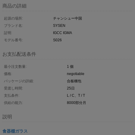
商品の詳細
起源の場所:
チャンシュー中国
ブランド名:
SYSEN
証明:
IGCC IGMA
モデル番号:
S026
お支払配送条件
最小注文数量:
1 個
価格:
negotiable
パッケージの詳細:
合板梱包
受渡し時間:
25日
支払条件:
L / C、T / T
供給の能力:
8000部分月
説明
食器棚ガラス