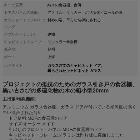
キーの言葉:
純木の食器棚、台所
ドアのパネルの表面:
アクリル、ラッカー、ポリ塩化ビニールの膜
カウンタートップのエッ
斜めの端、平らな端/楽にされる
ジング:
アプリケーション:
建物
キャビネットのタイプ:
モジュラー食器棚
原産地:
蘇州
ポート:
上海
ガラス注文のキャビネット ドア
ハイライト:
,
曇らされたキャビネット ガラス
プロジェクトの抵抗のためのガラス引き戸の食器棚、
黒い古さびの多硫化物の木の箱小型20mm
主指定/特殊機能:
アルミニウム ガラス食器棚、ガラス ドアが付いている光沢度の高く
白い混合された台所
ドア材料:MDFの食器棚のドア
サイズ:オーダー メイド
引出しのフロント・パネル:MDFの食器棚のドア
キャビネット・フレーム:メラミンは削片板に直面しました