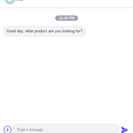
絶縁されたガラス パネル
多く
12:20 PM
Good day, what product are you looking for?
エクストラクリア
天窓によって薄板
冷却装置Primaの
空気で満
ブロンズ ダークブ
にされる明らかに
安全取り替えの艶
冷却装置
ロンズ 低E 隔熱ガ
絶縁されたガラス
出しの単位のため
修飾され
ラスパネル 空気で
パネルの空の浮遊
の耐湿性の低いE
ト ガラス
満たされた 100V
物低いEガラス
によって絶縁され
れた絶縁
100H ACID GRAY
るガラス パネル
ラス
言語を変えて下さい
Japanese
ホーム
|
私達について
|
地図
|
Privacy Policy
デスクトップの眺め
Copyright © 2017 - 2026 Changshu Sysen glass products Co. Ltd..
All rights reserved.
チャット
見積依頼