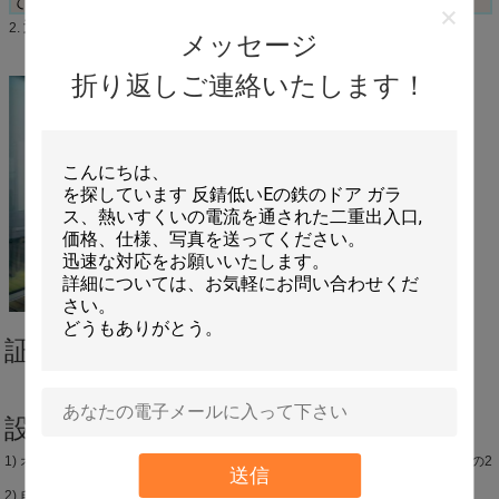
てカスタマイズできます。
適用アクリル/pmmaシート
2.
メッセージ
折り返しご連絡いたします！
証明書:IGCC
設備:
1) オーストリアからLisecからの2輸入される、4つの絶縁ラインBystronicからの2
送信
2) 自動端のコーティングの削除機械