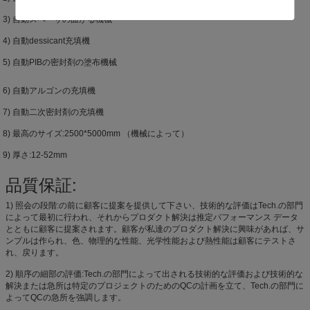
3) 自動スペーサの曲がる機械
4) 自動dessicant充填機
5) 自動PIBの密封剤の塗布機械
6) 自動アルゴンの充填機
7) 自動二次密封剤の充填機
8) 最高のサイズ:2500*5000mm （機械によって）
9) 厚さ:12-52mm
品質保証:
1) 照会の段階:の前に顧客に提案を提供して下さい、技術的な評価はTech.の部門
によって最初に行われ、それからプロダクト解決は推定パフォーマンス データ
とともに顧客に提案されます。顧客が私達のプロダクト解決に興味があれば、サ
ンプルは作られ、色、物理的な性能、光学性能および熱性能は顧客にテストさ
れ、戻ります。
2) 順序の細部の評価:Tech.の部門によって出される技術的な評価および技術的な
解決または急所は特定のプロジェクトのためのQCの計画を立て、Tech.の部門に
よってQCの急所を強調します。