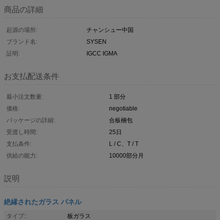
商品の詳細
起源の場所:
チャンシュー中国
ブランド名:
SYSEN
証明:
IGCC IGMA
お支払配送条件
最小注文数量:
1 部分
価格:
negotiable
パッケージの詳細:
合板梱包
受渡し時間:
25日
支払条件:
L / C、T / T
供給の能力:
10000部分月
説明
絶縁されたガラス パネル
タイプ::
板ガラス