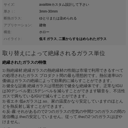
サイズ:
availbleカスタム設計して下さい
厚さ：:
3mm-30mm
断熱ガラス:
ゆとりまたは染められる
アプリケーション:
建物
構造:
ホロー
低 E ガラス
二重からすをはめられたガラス
ハイライト:
,
取り替えによって絶縁されるガラス単位
絶縁されたガラスの特徴
熱絶縁材:絶縁ガラスの熱絶縁材の性能は市場で利用できるすべて
1)
の処理されたガラス プロダクト間の最も理想的です。熱伝達率Uの
価値はガラスの絶縁によって効果的に減らすことができます。
健全な証拠:絶縁ガラスは理想的で健全な絶縁体です。正常なIGU
2)
は30デシベル更に5デシベルを減らすことができます騒音を、不活性
ガスで満ちているIGUで減らすことができます。
省エネ:低eガラスは.so、家の温度かなり安定していますのほとん
3)
どを熱反射し返すことができます。
反-霧:それがあるので2つのガラスの空気の中間2つのガラスの間の
4)
送信機は.theの安定していません。従って.theの2つのガラスはぼや
けません。