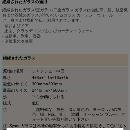
絶縁されたガラスの適用
絶縁されたガラス/空ガラス/二重ガラス ガラスは自動車、船、航空機
および器械のガラスが付いているガラス カーテン・ウォール、ド
ア、窓および場所で広く利用されています。
窓およびドア
-
正面、クラッディングおよびカーテン・ウォール
-
自動車、列車、容器
-
冷蔵庫の冷凍庫
-
絶縁されたガラス
原物の場所
チャンシュー中国
厚さ
4+6a+4-15+16a+15
最低のサイズ
300mm×300mm
最高のサイズ
2440mm×4500mm
形
平らか曲げられる
様式
低E
色
、超明確な、灰色、薄い灰色の、ヨーロッパの灰
色、緑、F緑、青く、濃紺、オーシャン ブルー、フ
ォード青い等取り除いて下さい
注: Sysenガラスは私達の顧客からのある特定の指定そして色に従っ