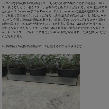
3) 生産の質の点検:1の密封剤テスト:あらゆる転位の始めに必ず密封剤を、蝶テ
スト変えるために、引きテスト、密封剤の切断テストがされる、結果は記録で保
たれます;2. Dessicantテスト:Dessicantテスト:dessicantの温度の増加テストそ
して重量は高周波でされなければなり、結果は記録で保たれます;3。端のコーテ
ィングの削除の車輪は頻繁に点検され、頻繁に変わらなければなりません;端の
削除の質はあらゆる部分点検されます;4.密封剤の質はあらゆる部分点検されな
ければなりません;5.シリコーンのかみ傷は高周波で測定されなければなりませ
ん。4。シリコーンのバッチ番号そして製造日付は記録され、写真を撮られなけ
ればなりません。
4) 最終製品の点検:最終製品の15%は詰まる前に点検されます。