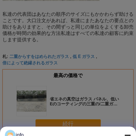
私達の代表団はあなたの順序のサイズにもかかわらず助ける
ことです。大口注文があれば、私達にまたあなたの要点との
助けをありますと、その間ずっと同じの単位をよくする卸売
価格が時間の効果的な方法私達はすべての私達の顧客に約束
します提供する。
二重からすをはめられたガラス
低 E ガラス
札:
,
,
倍によって絶縁されるガラス
最高の価格で
省エネの真空はガラス パネル、低い
Eのコーティングの三重の/二重ガラ
スをはめられたガラスを絶縁しまし
た
続行
info