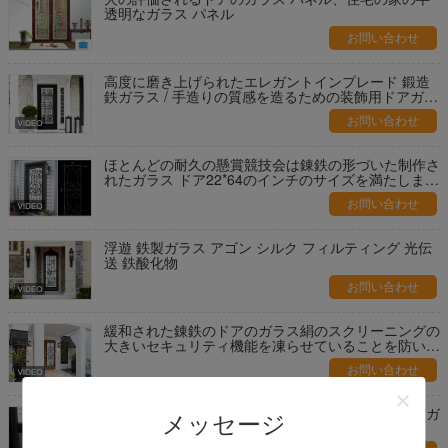
透明なガラス パネル
お問い合わせ
高度に磨き上げられたエレガントインプレード 鍛造
鉄ガラス / 手造りの質感を造るための装飾用ドアガラ
ス
お問い合わせ
ほとんどの耐久の懸賞競技会は錬鉄の形づいた制作さ
れたガラス ドア22*64のインチのサイズを満たしまし
た
お問い合わせ
浮遊 鉄製ガラス アゴン シルク フィルティング 光伝
送 鉄酸化物
お問い合わせ
緩和された錬鉄のドアのガラス絹のスクリーニングの
大きいセキュリティ機能を凍らせていることを防いで
下さい
お問い合わせ
ブラインドの厚さの酸によってエッチングされる空ガ
メッセージ
ラス25-30のMmアルミニウム ブラインド