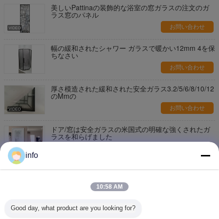
美しいPattinaの装飾的な浴室の窓ガラスの注文のガ
ラス窓のパネル
お問い合わせ
幅の緩和されたシャワー ガラスで暖かい12mm 4を保
ちなさい
お問い合わせ
厚さ模造された緩和された安全ガラス3.2/5/6/8/10/12
のMmの
お問い合わせ
ドア/窓は安全ガラスの米国式の明確な強くされたガ
ラスを和らげました
お問い合わせ
info
明確な緩和された安全ガラスを熱衝撃250度のカスタ
ム設計して下さい
10:58 AM
お問い合わせ
Good day, what product are you looking for?
S001功妙な緩和された安全ガラス真鍮のニッケルの
古さび2-12のMmの厚さの