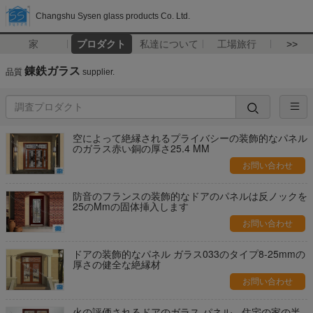
Changshu Sysen glass products Co. Ltd.
家
プロダクト
私達について
工場旅行
>>
錬鉄ガラス
品質
supplier.
空によって絶縁されるプライバシーの装飾的なパネル
のガラス赤い銅の厚さ25.4 MM
お問い合わせ
防音のフランスの装飾的なドアのパネルは反ノックを
25のMmの固体挿入します
お問い合わせ
ドアの装飾的なパネル ガラス033のタイプ8-25mmの
厚さの健全な絶縁材
お問い合わせ
火の評価されるドアのガラス パネル、住宅の家の半