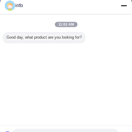
info
装飾的なパネル ガラス
多く
11:02 AM
Good day, what product are you looking for?
アパートの家パタ
アパートの家パタ
多彩で装飾的なド
曇らされ
ーン表面のための
ーン表面のために
ア ガラス、ゆとり
の懇願の
増加された縁の懇
ガラス多彩な耐久
の固体ガラス亜鉛/
付けられ
願の装飾的なパネ
のエナメルによっ
古さび/ニッケル
トの家パ
ル ガラス
て塗られる装飾的
面のため
なパネル
なパネル
言語を変えて下さい
Japanese
ホーム
|
私達について
|
地図
|
Privacy Policy
デスクトップの眺め
Copyright © 2017 - 2026 Changshu Sysen glass products Co. Ltd..
All rights reserved.