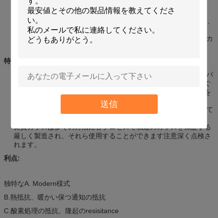
厚さ:一般に17のmmから25.4 mm。
技術:明確な緩和されたガラス、酸は斜角が付いているガラス、
mistliteの裏付け、パネル ガラスおよび集り、着色されたガラス、
装飾的のためのパタン グラスをエッチングしました。
適用:台所、出入口、内部ドア、窓、ショーケース、ベランダ、カ
テドラル、卓上、等。
特徴:
構成するべき三重のパネル ガラスが表面の両方あります中間のパ
ネルの鮮やかな設計と滑らかがあります。現代様式、隆起を防ぐ
強い材料のための独特な設計は暖かく、熱い抵抗、活発な色目を
引き付けるために保ちます
送信
ちょうど装飾的なガラスはあなたに属します:私達はあなたとして
設計をちょうどのようにしてもいいです。
良質ガラスは多くの方法に各プロセスで私達のガラスを保証する
厳しく製造され、それら使用することができます注意深く点検さ
れます。
利点:
独特なA. Modern様式
B.熱抵抗、暖かい保つ通知の抵抗
C.酸素処理の抵抗、隆起のresisitance