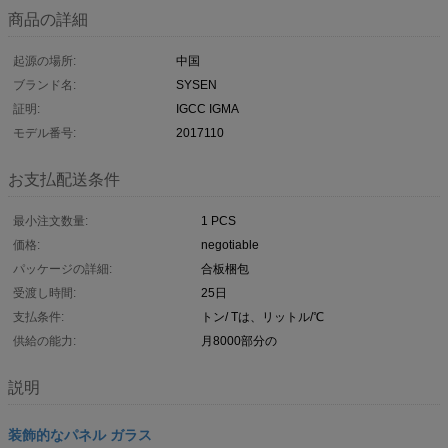
商品の詳細
起源の場所:
中国
ブランド名:
SYSEN
証明:
IGCC IGMA
モデル番号:
2017110
お支払配送条件
最小注文数量:
1 PCS
価格:
negotiable
パッケージの詳細:
合板梱包
受渡し時間:
25日
支払条件:
トン/ Tは、リットル/℃
供給の能力:
月8000部分の
説明
装飾的なパネル ガラス