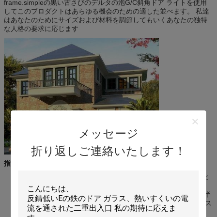
frame.simpleの黒い古さびのデルタの泡G/C斜角ドア ライトを使用
してこのプロダクトはあらゆる機会のための適した並べます。 私達
はあなたのためにサイズおよび材料を調節してもいくあなたの独特
な人格の要求に応じます
メッセージ
折り返しご連絡いたします！
指定:
材料:強い緩和されたガラス、パタン グラス、板ガラス。色:ゆと
りはまたは着色されてすべて利用できるです。
指定/サイズ:22x36,22x48,22x64,08x36,08x48,07x64,22x10 （半
月）、F楕円形3/4oval。等.私達はあなたの必須のサイズにガラス
を切ってもいいです。