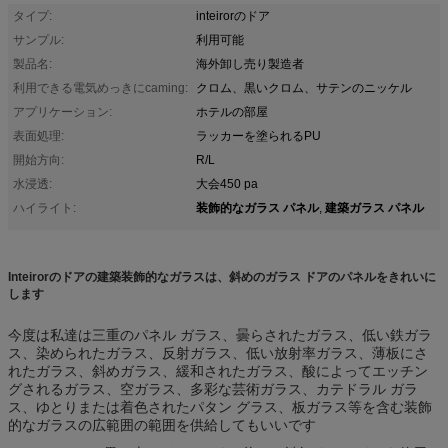
タイプ:
inteirorのドア
サンプル:
利用可能
製品名:
海外卸し売り製造者
利用できる電気めっきにcaming:
クロム、黒いクロム、サテンのニッケル
アプリケーション:
ホテルの部屋
表面処理:
ラッカーを塗られるPU
開始方向:
R/L
水浸透:
大会450 pa
装飾的なガラス パネル
建築ガラス パネル
ハイライト:
,
Inteirorのドアの建築装飾的なガラスは、斜めのガラス ドアのパネルをきれいに
します
今度は私達は三重のパネル ガラス、曇らされたガラス、低い鉄ガラ
ス、染められたガラス、反射ガラス、低い放射率ガラス、薄板にさ
れたガラス、斜めガラス、緩和されたガラス、酸によってエッチン
グされるガラス、空ガラス、多彩な芸術ガラス、カテドラル ガラ
ス、ゆとりまたは着色されたパタン グラス、板ガラス等を含む装飾
的なガラスの広範囲の範囲を供給してもいいです