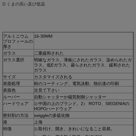
D.くまの高い及び低温
アルミニウム
16-30MM
プロフィールの
厚さ
ガラス
二重緩和された
ガラス選択
明確なガラス、薄板にされたガラス、染められたガ
ラス、低Eガラス、曇らされたガラス、緩和された
ガラス
サイズ
カスタマイズされる
表面処理
粉のコーティング、電気泳動、熱伝達の印刷
表面色
次見て下さい
ルーバー
自動シャッターか磁気制御シャッター
ハードウェア
中国の上のブランド。2） ROTO、SIEGENIAの
1)
HOPOハードウェア
密封剤の方法
swiggleの多硫化物
港
上海
特徴
取付け、開き、きれいになること容易。
1)