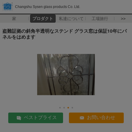
Changshu Sysen glass products Co. Ltd.
家
プロダクト
私達について
工場旅行
>>
盗難証拠の斜角半透明なステンド グラス窓は保証10年にパ
ネルをはめます
ベストプライス
お問い合わせ