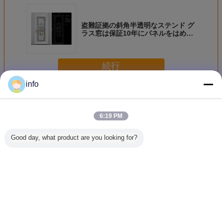
盗難証拠の斜角半透明なステンド グ
ラス窓は保証10年にパネルをはめま
す
続行
info
芸術ガラスのパネル
多く
6:19 PM
Good day, what product are you looking for?
注文の木のドア ガ
注文の木のドア ガ
省エネの装飾的な
真珠のよ
ラス、盗難証拠の
ラス、盗難証拠の
芸術のガラス パネ
術のガラス
斜角半透明なガラ
斜角半透明なガラ
ルはガラス/象眼細
の熱健全
ス パネル
ス パネル
工ガラス シートを
の手作り
刺繍しました
行の不朽
言語を変えて下さい
Japanese