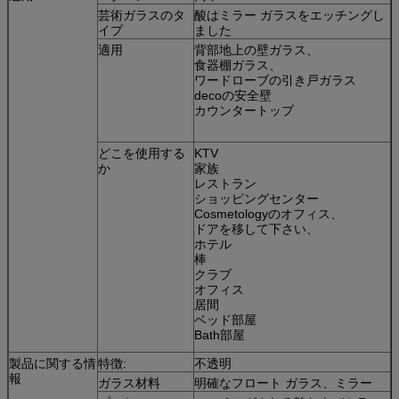
風の積載量:4500 Pa
芸術ガラスのタ
酸はミラー ガラスをエッチングし
騒音低減の≤ 39 db
イプ
ました
適用
背部地上の壁ガラス、
食器棚ガラス、
ワードローブの引き戸ガラス
decoの安全壁
カウンタートップ
どこを使用する
KTV
か
家族
レストラン
ショッピングセンター
Cosmetologyのオフィス、
ドアを移して下さい、
ホテル
棒
クラブ
オフィス
居間
ベッド部屋
Bath部屋
製品に関する情
特徴:
不透明
報
ガラス材料
明確なフロート ガラス、ミラー