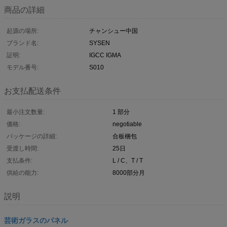
商品の詳細
起源の場所:
チャンシュー中国
ブランド名:
SYSEN
証明:
IGCC IGMA
モデル番号:
S010
お支払配送条件
最小注文数量:
1 部分
価格:
negotiable
パッケージの詳細:
合板梱包
受渡し時間:
25日
支払条件:
L / C、T / T
供給の能力:
8000部分月
説明
芸術ガラスのパネル