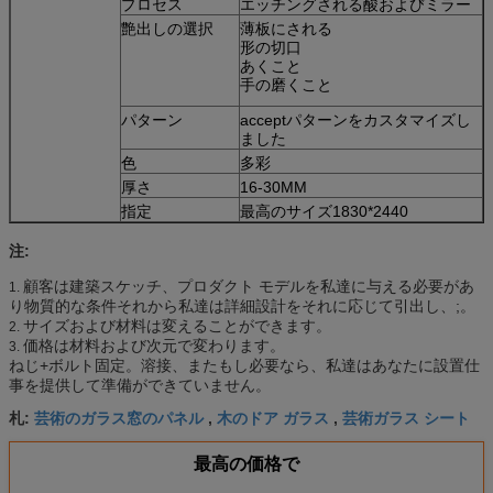
プロセス
エッチングされる酸およびミラー
艶出しの選択
薄板にされる
形の切口
あくこと
手の磨くこと
パターン
acceptパターンをカスタマイズし
ました
色
多彩
厚さ
16-30MM
指定
最高のサイズ1830*2440
注:
顧客は建築スケッチ、プロダクト モデルを私達に与える必要があ
1.
り物質的な条件それから私達は詳細設計をそれに応じて引出し、;。
サイズおよび材料は変えることができます。
2.
価格は材料および次元で変わります。
3.
ねじ+ボルト固定。溶接、またもし必要なら、私達はあなたに設置仕
事を提供して準備ができていません。
芸術のガラス窓のパネル
木のドア ガラス
芸術ガラス シート
札:
,
,
最高の価格で