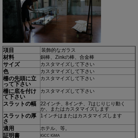
項目
装飾的なガラス
材料
銅棒
、
Zinkの棒
、
合金棒
サイズ
カスタマイズして下さい
色
カスタマイズして下さい
柵の先頭に立
カスタマイズして下さい
って下さい
柵に底を付け
カスタマイズして下さい
て下さい
スラットの幅
22インチ、8インチ、7はじりじり動く
か、またはカスタマイズします
スラットの厚
1インチはまたはカスタマイズします
さ
適用
ホテル、等。
証明書
IGCC IGMA