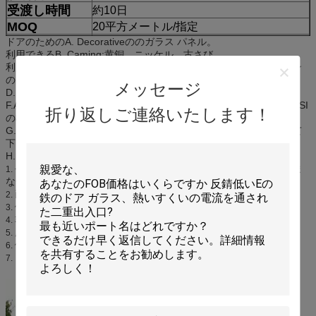
受渡し時間
約10日
MOQ
20平方メートル/指定
ドアのためのA. Decorativeののガラス パネル。
生産能力
毎年40000部分
利用できるB. Caming:黄銅、ニッケル、古さび。
保証期間
10年
利用できるC. Electroplatingのcaming:クロム、黒いクロム、サテン
サンプル
利用できる
のニッケル
メッセージ
D.良質の競争価格。
F.ANSIに会うの緩和されたガラスを使用してガラス単位の両側、BSI
折り返しご連絡いたします！
の標準。
G.装飾的なガラスを使用してだけでなく、あなたの家を個人化して
下さい、しかしまたあなたの家の縁の懇願に加えて下さい。
H. availbleカスタム設計して下さい。
長い寿命（10-30years）、騒音の絶縁材、選択のためのさまざま
1.
な色
耐久財、変形無し、長い間の使用法の後のひび無し
2.
保証は、閉鎖し、しっかりと締められて
3.
非常に素晴らしい出現と、取付けること容易
4.
広い視野の異なった部屋のための適合、
5.
優秀なガス及び水堅さ、音及び熱絶縁材
6.
トラックは家をきれいにすること容易な壁にはめ込まれます
7.