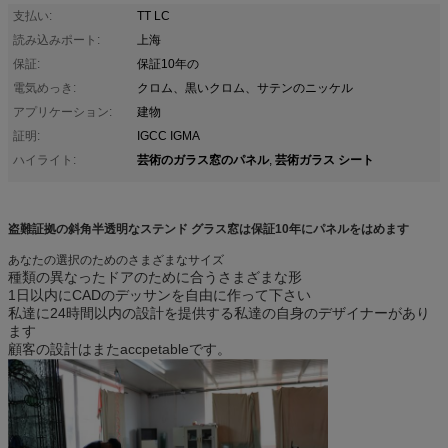
支払い:
TT LC
読み込みポート:
上海
保証:
保証10年の
電気めっき:
クロム、黒いクロム、サテンのニッケル
アプリケーション:
建物
証明:
IGCC IGMA
芸術のガラス窓のパネル
芸術ガラス シート
ハイライト:
,
盗難証拠の斜角半透明なステンド グラス窓は保証10年にパネルをはめます
あなたの選択のためのさまざまなサイズ
種類の異なったドアのために合うさまざまな形
1日以内にCADのデッサンを自由に作って下さい
私達に24時間以内の設計を提供する私達の自身のデザイナーがあり
ます
顧客の設計はまたaccpetableです。