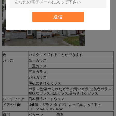
送信
色
カスタマイズすることができます
ガラス
単一ガラス
二重ガラス
三重ガラス
絶縁ガラス
薄板にされたガラス
ガラス色:染められたガラス;青いガラス;灰色ガラス;
曖昧なガラス;低Eガラス;曇らされたガラス
ハードウェア
日本標準ハードウェア
ドアの性能
U価値（ガラス タイプによって異なって下さ
い）:2.6-6.2 M2·K/W
水堅さ:350 Pa
適用
パターン
簡単