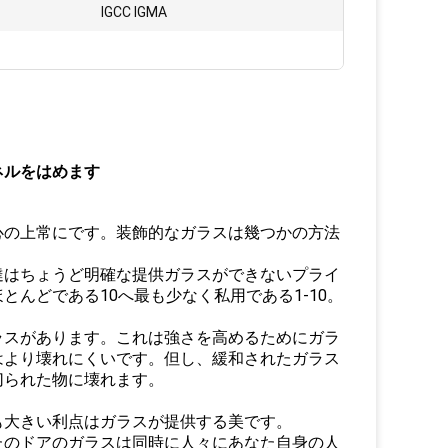
IGCC IGMA
ネルをはめます
心の上常にです。装飾的なガラスは幾つかの方法
達はちょうど明確な提供ガラスができないプライ
んどである10へ最も少なく私用である1-10。
ラスがあります。これは強さを高めるためにガラ
はより壊れにくいです。但し、緩和されたガラス
切られた物に壊れます。
も大きい利点はガラスが提供する美です。
たのドアのガラスは同時に人々にあなた自身の人