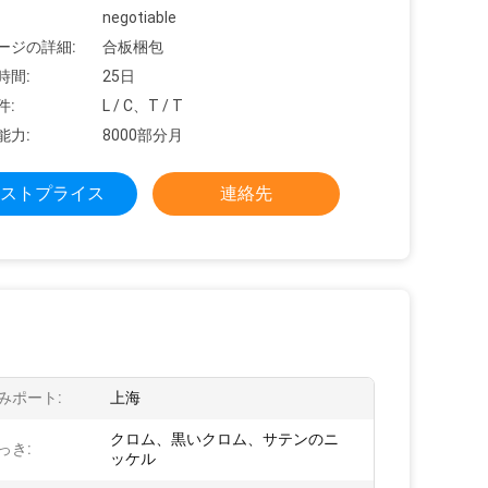
negotiable
ージの詳細:
合板梱包
時間:
25日
件:
L / C、T / T
能力:
8000部分月
ストプライス
連絡先
みポート:
上海
クロム、黒いクロム、サテンのニ
っき:
ッケル