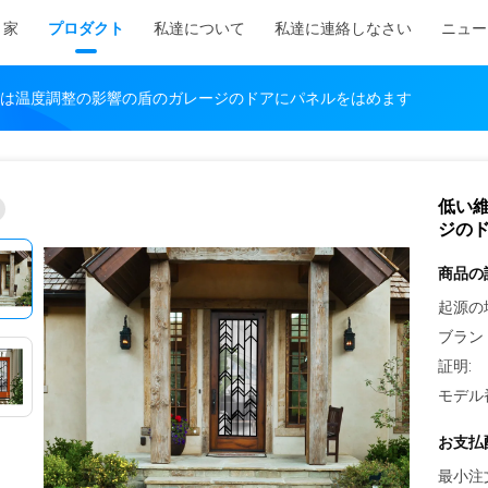
家
プロダクト
私達について
私達に連絡しなさい
ニュー
は温度調整の影響の盾のガレージのドアにパネルをはめます
低い
ジの
商品の
起源の
ブラン
証明:
モデル
お支払
最小注