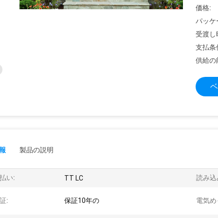
価格:
パッケ
受渡し
支払条
供給の
ベ
報
製品の説明
払い:
読み込
TT LC
証:
保証10年の
電気め