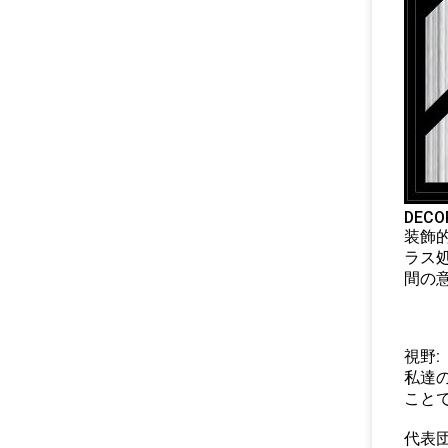
DECO
装飾
ラス
間の
視野:
私達
こと
代表団