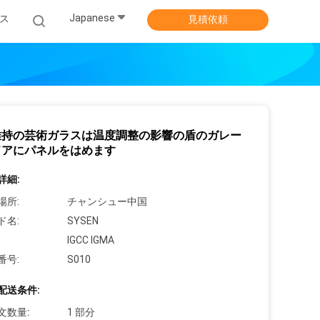
Japanese
ス
見積依頼
維持の芸術ガラスは温度調整の影響の盾のガレー
ドアにパネルをはめます
詳細:
場所:
チャンシュー中国
ド名:
SYSEN
IGCC IGMA
番号:
S010
配送条件:
文数量:
1 部分