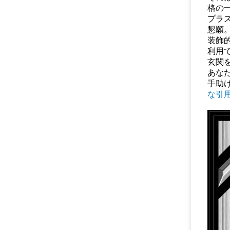
格の
プラ
懇願
装飾
利用
玄関
あな
手助
な引