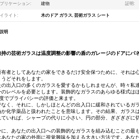
プリケーション:
建物
証明:
イライト:
木のドア ガラス
,
芸術ガラス シート
説明
維持の芸術ガラスは温度調整の影響の盾のガレージのドアにパ
所有者としてあなたの家をできるだけ安全保つために、それは
ょうどそれをします。
たの出入口の多くのガラスを愛するかもしれませんが、時々私
ーのレベルを必要とします。装飾的なガラスのあらゆる様式はほと
尺度でプライバシーの評価と来ます。
でなく、それに、しかしほとんどの出入口に緩和されているガ
熱か化学薬品と扱われたことを意味します。その結果、ガラス
れていれば、シャープの代りに小さい、円の部分、ぎざぎざに
かに、あなたの出入口への装飾的なガラスを組み込むことの最
はあなたの家の外面に視覚興味を加える大きい方法です。あな