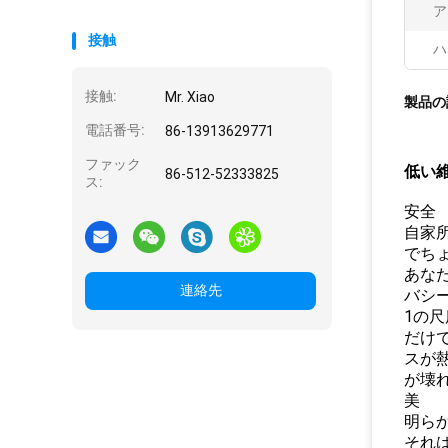
ア
接触
ハ
接触:
Mr. Xiao
製品の
電話番号:
86-13913629771
ファック
低い
86-512-52333825
ス:
安全
自家
でち
あな
連絡先
バシ
1の
だけ
スが
が壊
美
明ら
それ