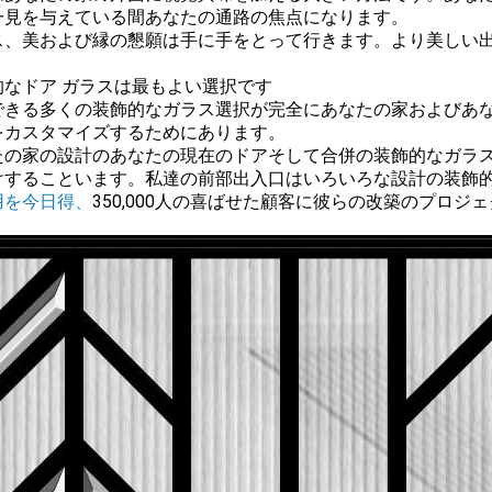
一見を与えている間あなたの通路の焦点になります。
ス、美および縁の懇願は手に手をとって行きます。より美しい
。
的なドア ガラスは最もよい選択です
できる多くの装飾的なガラス選択が完全にあなたの家およびあ
をカスタマイズするためにあります。
たの家の設計のあなたの現在のドアそして合併の装飾的なガラ
けすることいます。私達の前部出入口はいろいろな設計の装飾
用を今日得、
350,000人の喜ばせた顧客に彼らの改築のプロ