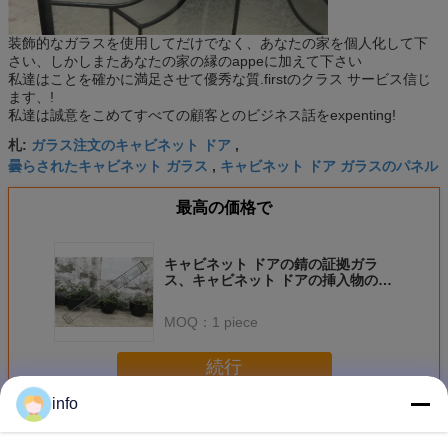
装飾的なガラスを使用してだけでなく、あなたの家を個人化して下
さい、しかしまたあなたの家の縁のappeに加えて下さい
私達はことを確かに満足させて優秀な質.firstのクラス サービス信じ
ます、!
私達は誠意をこめてすべての顧客とのビジネス話をexpenting!
ガラス注文のキャビネット ドア
札:
,
曇らされたキャビネット ガラス
キャビネット ドア ガラスのパネル
,
最高の価格で
キャビネット ドアの錆の証拠ガラ
ス、キャビネット ドアの挿入物のた
めのステンド グラス
MOQ：
1 piece
続行
info
食器棚ガラス
多く