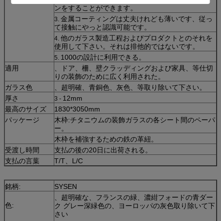
ンをすることができます。
金属コーティングは丈夫けれども薄いです、従っ
3.
て接触にやっと認識可能です。
他のガラス製造工程およびプロダクトとのそれを
4.
使用して下さい。それは排他的ではないです。
1000の設計に利用できる。
5.
適用
、ドア、柵、壁クラッディングおよび家具、等仕切
りの装飾のために広く利用された。
ガラス色
、超明確、青銅色、灰色、等取り除いて下さい。
厚さ
12mm
3 -
最高のサイズ
1830*3050mm
パッケージ
木枠:チタニウムの装飾ガラスの各シート間のペーパ
ー。
木枠を補強するための鉄の革紐。
受渡し時間
支払の後の20日に出荷される。
支払の言葉
T/T、L/C
銘柄:
SYSEN
、超明確な、フランスの緑、濃紺フォードの青ダー
色:
ク グレー深緑色の、ヨーロッパの灰色取り除いて下
さい