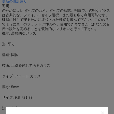
更新の設計造り
透明
のためによい:すべての台所、すべての様式。明白で、透明なガラス
は古典的な、フェイル・セイフ選択、また最も広く利用可能です。
破損に対して守るために緩和された様式を選んで下さい。この台所
でように単一のフラット パネルを、使用できますまたはあなたの台
所の設計を高めることを装飾的なマリオンと行って下さい。
機能: 装飾的なガラス
形: 平ら
構造: 固体
技術: 上塗を施してあるガラス
タイプ: フロート ガラス
厚さ: 5mm
サイズ: 9.8" *21.79」
設計: 顧客用