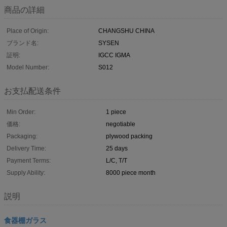
商品の詳細
Place of Origin:
CHANGSHU CHINA
ブランド名:
SYSEN
証明:
IGCC IGMA
Model Number:
S012
お支払配送条件
Min Order:
1 piece
価格:
negotiable
Packaging:
plywood packing
Delivery Time:
25 days
Payment Terms:
L/C, T/T
Supply Ability:
8000 piece month
説明
食器棚ガラス