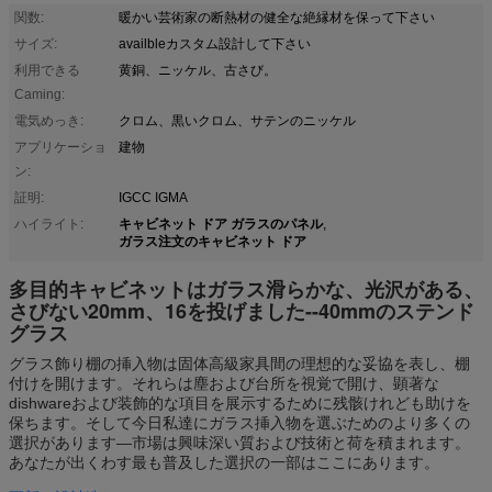
関数:
暖かい芸術家の断熱材の健全な絶縁材を保って下さい
サイズ:
availbleカスタム設計して下さい
利用できる
黄銅、ニッケル、古さび。
Caming:
電気めっき:
クロム、黒いクロム、サテンのニッケル
アプリケーショ
建物
ン:
証明:
IGCC IGMA
キャビネット ドア ガラスのパネル
ハイライト:
,
ガラス注文のキャビネット ドア
多目的キャビネットはガラス滑らかな、光沢がある、
さびない20mm、16を投げました--40mmのステンド
グラス
グラス飾り棚の挿入物は固体高級家具間の理想的な妥協を表し、棚
付けを開けます。それらは塵および台所を視覚で開け、顕著な
dishwareおよび装飾的な項目を展示するために残骸けれども助けを
保ちます。そして今日私達にガラス挿入物を選ぶためのより多くの
選択があります—市場は興味深い質および技術と荷を積まれます。
あなたが出くわす最も普及した選択の一部はここにあります。