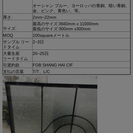
オーシャン ブルー、ヨーロッパの青銅、暗い青銅、
金、ピンク、黄色い、等。
厚さ:
2mm~22mm
最高のサイズ:3660mm x 11000mm
サイズ:
最低のサイズ:300mm x300mm
MOQ
100squareメートル
サンプル リー
2~3日
ドタイム
大量生産
20~25日
リードタイム
引渡約款
FOB SHANG HAI CIF
支払の言葉
T/T、L/C