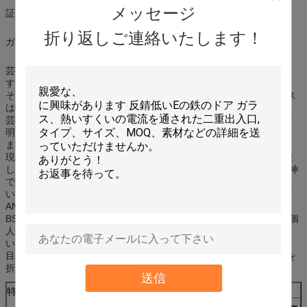
メッセージ
証明書: IGCC IGMA
折り返しご連絡いたします！
ガラス色: 変化。顧客の要求によって
芸術ガラスに表面および汚された別のイメージのパターンがありま
す
それはライトを送信し視力から保つことができます。パタン グラス
は軽い伝送および不透明であり、装飾で広く利用されています。
芸術ガラスに異なったperfectivesがあります。それは透明、少し透
明、ほとんど見えなくおよび完全に見えないに主に分けられてでき
ます。
現代主義のきれいな、合理化された一見はこれらの大胆な設計を促
しました。予備、磨かれたtowrdを傾かせ、滑らかにすれば現代精神
であり、私達は生命のあなたの感覚に伝える記入項目を作成しても
いいです。
ANSIに会うの緩和されたガラスを使用してパタン グラスの両側、
BSIの標準。装飾的なガラスを使用してだけでなく、あなたの家を個
人化して下さい、しかしまたあなたの家の縁の懇願に加えて下さ
い。
目的:ドア、さまざまな種類の高い等級の装飾のためのスクリーンを
折る窓を制作して下さい
送信
特徴
反射設計はガラスの両面から対面反射です。
1.
HITECはガラスまたはミラーの顧客用設計/パター
2.