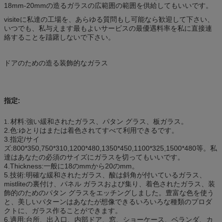
18mm-20mmの造るガラスの広範囲の範囲を供給してもいいです。
visiteに私達の工場を、あらゆる質問もし可能なら歓迎して下さい、
いつでも、私与えます最もよいサービスの最優遇料率を私に直接連
絡することを躊躇しないで下さい。
ドアのための造る装飾的なガラス
指定:
材料:強い緩和されたガラス、パタン グラス、板ガラス。
1.
2.色:ゆとりはまたは着色されてすべて利用できるです。
3.指定/サイ
ズ:800*350,750*310,1200*480,1350*450,1100*325,1500*480等。私
達はあなたの必須のサイズにガラスを切ってもいいです。
4.Thickness:一般に18のmmから20のmm。
5.技術:明確な緩和されたガラス、酸は斜角が付いているガラス、
mistliteの裏付け、パネル ガラスおよび集り、着色されたガラス、装
飾的のためのパタン グラスをエッチングしました。豊富な色を使う
と、美しいパターンはあなたが想像できるいろいろな種類のプロダ
クトに、ガラス作ることができます。
6.適用:台所、出入口、内部ドア、窓、ショーケース、ベランダ、カ