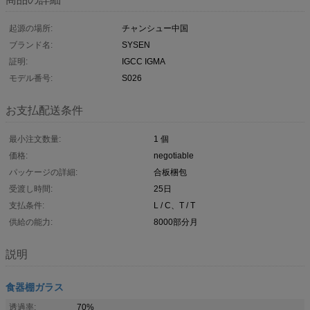
起源の場所:
チャンシュー中国
ブランド名:
SYSEN
証明:
IGCC IGMA
モデル番号:
S026
お支払配送条件
最小注文数量:
1 個
価格:
negotiable
パッケージの詳細:
合板梱包
受渡し時間:
25日
支払条件:
L / C、T / T
供給の能力:
8000部分月
説明
食器棚ガラス
透過率:
70%