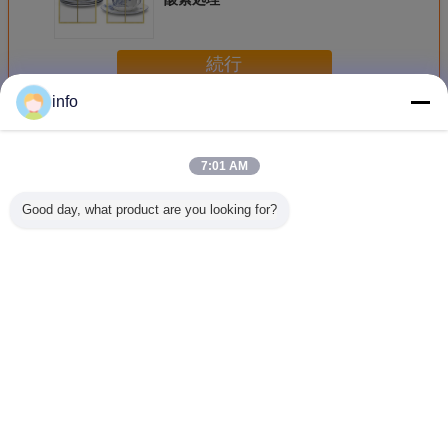
続行
info
食器棚ガラス
多く
7:01 AM
Good day, what product are you looking for?
平らでさまざまな
頑丈な絶縁された
強くなる保証キャ
功妙で装
形の黒いChrome
曇らされた食器棚
ビネット ドアの装
ラス パネ
が付いている装飾
ガラスIGCC/IGMA
飾的なガラス3.8
ビネット
的な食器棚ガラス
/4/4.5/4.8/5/6/8/10
IGCC曇
のMm
IGMA
言語を変えて下さい
Japanese
ホーム
|
私達について
|
地図
|
Privacy Policy