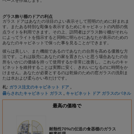
ペースを作成します。
グラス飾り棚のドアの利点
ガラス ドアはあなたの項目のよい表示そして照明のために好まれま
す。またある特別な彫像を表示するためにキャビネットの内部の焦
点ライトを利用できます。その上、訪問者はグラス飾り棚がそれら
によってライトを指示すると同時に明らかにあなたが表示のための
あなたのキャビネットで保った事を見ることができます。
彼らは美しい、また機能であるのであなたの台所を高める優雅な方
法です。これは販売にあなたの家を置きたいと思う場合あなたの台
所をいかにの価値を持って使用するか非常に改善し。これらのキャ
ビネットを維持することは実際に安く、きれいになるのに時間をか
けません。あなたが必要とするのは乾燥のための窓ガラスの洗剤ま
たは水および柔らかい布だけです。
ガラス注文のキャビネット ドア
札:
,
曇らされたキャビネット ガラス
キャビネット ドア ガラスのパネル
,
最高の価格で
耐熱性70%の伝送の食器棚のガラス
酸素処理