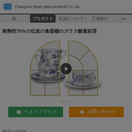
Changshu Sysen glass products Co. Ltd.
家
プロダクト
私達について
工場旅行
>>
耐熱性70%の伝送の食器棚のガラス酸素処理
ベストプライス
お問い合わせ
商品の詳細