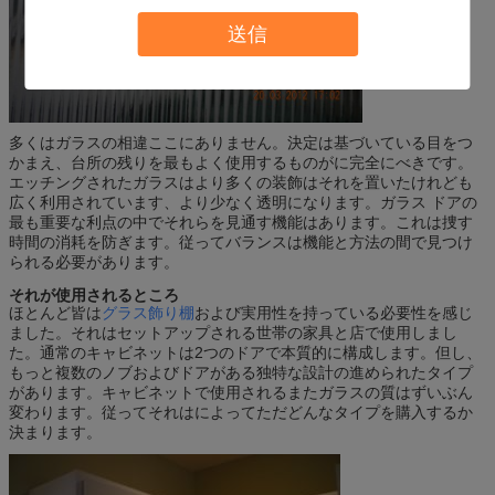
送信
多くはガラスの相違ここにありません。決定は基づいている目をつ
かまえ、台所の残りを最もよく使用するものがに完全にべきです。
エッチングされたガラスはより多くの装飾はそれを置いたけれども
広く利用されています、より少なく透明になります。ガラス ドアの
最も重要な利点の中でそれらを見通す機能はあります。これは捜す
時間の消耗を防ぎます。従ってバランスは機能と方法の間で見つけ
られる必要があります。
それが使用されるところ
ほとんど皆は
グラス飾り棚
および実用性を持っている必要性を感じ
ました。それはセットアップされる世帯の家具と店で使用しまし
た。通常のキャビネットは2つのドアで本質的に構成します。但し、
もっと複数のノブおよびドアがある独特な設計の進められたタイプ
があります。キャビネットで使用されるまたガラスの質はずいぶん
変わります。従ってそれはによってただどんなタイプを購入するか
決まります。