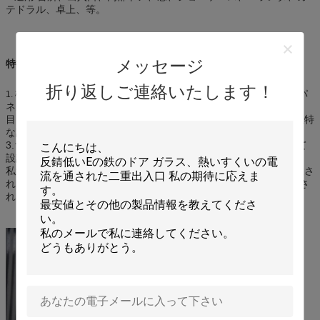
テドラル、卓上、等。
メッセージ
特徴:
折り返しご連絡いたします！
構成するべき三重のパネル ガラスが表面の両方あります中間のパ
1.
ネルの鮮やかな設計と滑らかがあります。
目を引き付けるために2.現代様式、隆起を防ぐ強い材料のための独特
な設計は暖かく、熱い抵抗、活発な色保ちます
3.ちょうど装飾的なガラスはあなたに属します:私達はあなたとして
設計をちょうどのようにしてもいいです。
私達のガラスを保証する4.良質ガラスは多くの方法に注意深く点検さ
れたoneachプロセス、それら使用することができます厳しく製造さ
れ。