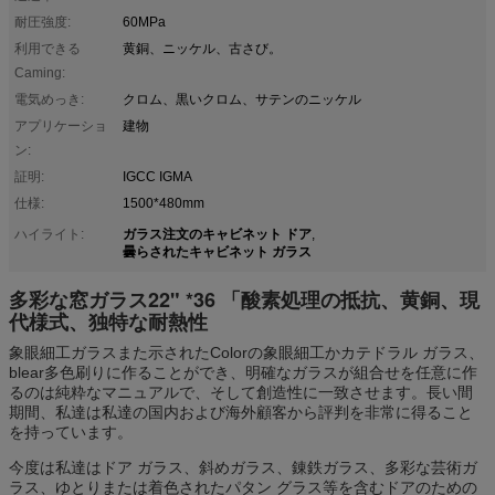
耐圧強度:
60MPa
利用できる
黄銅、ニッケル、古さび。
Caming:
電気めっき:
クロム、黒いクロム、サテンのニッケル
アプリケーショ
建物
ン:
証明:
IGCC IGMA
仕様:
1500*480mm
ガラス注文のキャビネット ドア
ハイライト:
,
曇らされたキャビネット ガラス
多彩な窓ガラス22" *36 「酸素処理の抵抗、黄銅、現
代様式、独特な耐熱性
象眼細工ガラスまた示されたColorの象眼細工かカテドラル ガラス、
blear多色刷りに作ることができ、明確なガラスが組合せを任意に作
るのは純粋なマニュアルで、そして創造性に一致させます。長い間
期間、私達は私達の国内および海外顧客から評判を非常に得ること
を持っています。
今度は私達はドア ガラス、斜めガラス、錬鉄ガラス、多彩な芸術ガ
ラス、ゆとりまたは着色されたパタン グラス等を含むドアのための