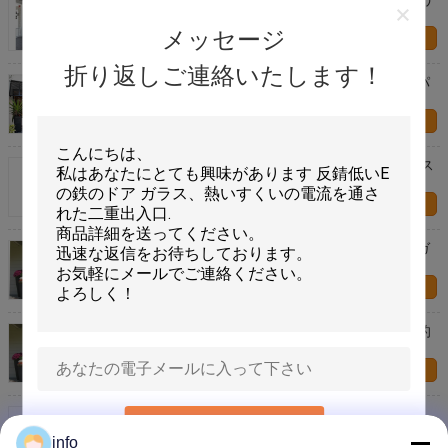
にしますライトが斜角を付けましたり/磨きました
メッセージ
お問い合わせ
折り返しご連絡いたします！
無限変化の家の装飾的なエッチングされたガラス パ
ネル、教会のためのステンド グラス
お問い合わせ
側光の装飾的なパネル ガラス、建築ステンド グラス
のドアのパネル
お問い合わせ
自然な照明装飾的なパネル ガラス、正面玄関の窓ガ
ラスのパネル
お問い合わせ
芸術のNouveau三次元ガラス/アパートの家の装飾的
なガラス花柄
お問い合わせ
壁の強さの優雅の慰めの装飾的なガラスは22"に*
送信
64"鉄骨フレーム材料パネルをはめます
info