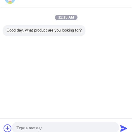
お問い合わせ
健全な伝達エネルギー効率が良く装飾的なパネル カ
11:15 AM
スタマイズ可能なガラス パターン表面
お問い合わせ
Good day, what product are you looking for?
3 / 9
言語を変えて下さい
Japanese
ホーム
|
私達について
|
地図
|
Privacy Policy
デスクトップの眺め
Copyright © 2017 - 2026 Changshu Sysen glass products Co. Ltd..
All rights reserved.
チャット
見積依頼