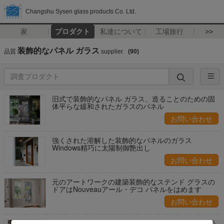
Changshu Sysen glass products Co. Ltd.
家
プロダクト
私達について
工場旅行
>>
装飾的なパネル ガラス
品質
supplier.
(90)
旧式で装飾的なパネル ガラス、造ることのための固
体平らな緩和されたガラスのパネル
お問い合わせ
強くされた溶解した装飾的なパネルのガラス
Windows精巧に太陽制御艶出し
お問い合わせ
元のアートワークの建築装飾的なステンド グラスの
ドアはNouveauアール・デコ パネルをはめます
お問い合わせ
絶縁される/曖昧で装飾的なパネル ガラスに渡るよう